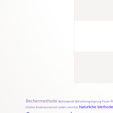
Bechermethode
F
Becherspende
Befruchtung
eisprung
Frauen
Natürliche Method
erfüllen
Kinderwunschzeit
Lesben
natürlich