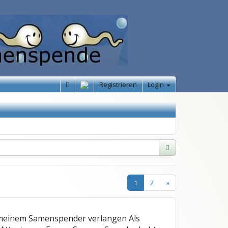
Registrieren
Login
1
2
»
n meinem Samenspender verlangen
Als