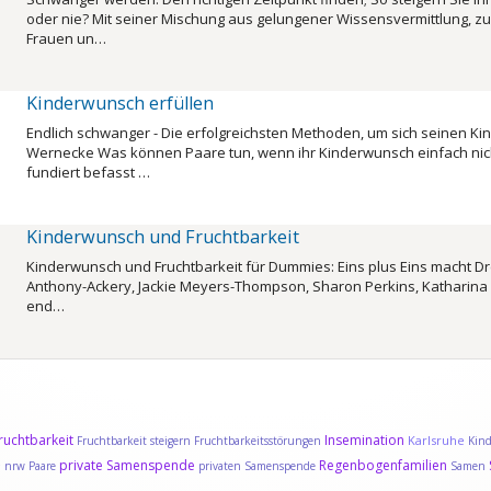
oder nie? Mit seiner Mischung aus gelungener Wissensvermittlung, z
Frauen un…
Kinderwunsch erfüllen
Endlich schwanger - Die erfolgreichsten Methoden, um sich seinen Ki
Wernecke Was können Paare tun, wenn ihr Kinderwunsch einfach nicht i
fundiert befasst …
Kinderwunsch und Fruchtbarkeit
Kinderwunsch und Fruchtbarkeit für Dummies: Eins plus Eins macht Drei 
Anthony-Ackery, Jackie Meyers-Thompson, Sharon Perkins, Katharina D
end…
ruchtbarkeit
Insemination
Karlsruhe
Fruchtbarkeit steigern
Fruchtbarkeitsstörungen
Kin
e
private Samenspende
Regenbogenfamilien
nrw
Paare
privaten Samenspende
Samen