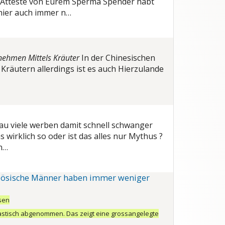
 Atteste von Eurem Sperma Spender habt
 hier auch immer n…
 nehmen Mittels Kräuter
In der Chinesischen
Kräutern allerdings ist es auch Hierzulande
au viele werben damit schnell schwanger
 wirklich so oder ist das alles nur Mythus ?
n…
nzösische Männer haben immer weniger
sen
rastisch abgenommen. Das zeigt eine grossangelegte