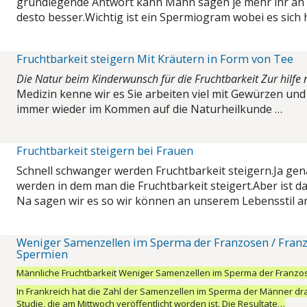
grundlegende Antwort kann Mann sagen je mehr ihr an
desto besser.
Wichtig ist ein Spermiogram wobei es sich
Fruchtbarkeit steigern Mit Kräutern in Form von Tee
Die Natur beim Kinderwunsch für die Fruchtbarkeit Zur hilfe
Medizin kenne wir es Sie arbeiten viel mit Gewürzen und 
immer wieder im Kommen auf die Naturheilkunde …
Fruchtbarkeit steigern bei Frauen
Schnell schwanger werden Fruchtbarkeit steigern.Ja gen
werden in dem man die Fruchtbarkeit steigert.Aber ist das
Na sagen wir es so wir können an unserem Lebensstil a
Weniger Samenzellen im Sperma der Franzosen / Fra
Spermien
Männliche Fruchtbarkeit
Weniger Samenzellen im Sperma der Franzo
In Frankreich hat die Zahl der Samenzellen im Sperma der Männer d
Studie, die am Mittwoch veröffentlicht worden ist. Die Resultate…