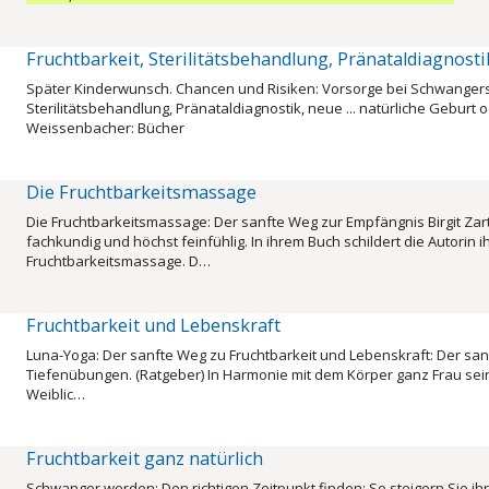
Fruchtbarkeit, Sterilitätsbehandlung, Pränataldiagnosti
Später Kinderwunsch. Chancen und Risiken: Vorsorge bei Schwangers
Sterilitätsbehandlung, Pränataldiagnostik, neue ... natürliche Geburt o
Weissenbacher: Bücher
Die Fruchtbarkeitsmassage
Die Fruchtbarkeitsmassage: Der sanfte Weg zur Empfängnis Birgit Zar
fachkundig und höchst feinfühlig. In ihrem Buch schildert die Autorin 
Fruchtbarkeitsmassage. D…
Fruchtbarkeit und Lebenskraft
Luna-Yoga: Der sanfte Weg zu Fruchtbarkeit und Lebenskraft: Der san
Tiefenübungen. (Ratgeber) In Harmonie mit dem Körper ganz Frau sein: 
Weiblic…
Fruchtbarkeit ganz natürlich
Schwanger werden: Den richtigen Zeitpunkt finden; So steigern Sie ihre 