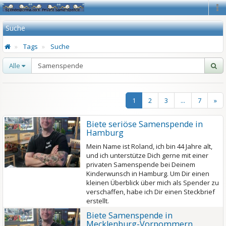
Na
Suche
Tags
Suche
Alle
1
2
3
...
7
»
Biete seriöse Samenspende in
Hamburg
Mein Name ist Roland, ich bin 44 Jahre alt,
und ich unterstütze Dich gerne mit einer
privaten Samenspende bei Deinem
Kinderwunsch in Hamburg. Um Dir einen
kleinen Überblick über mich als Spender zu
verschaffen, habe ich Dir einen Steckbrief
erstellt.
Biete Samenspende in
Mecklenburg-Vorpommern