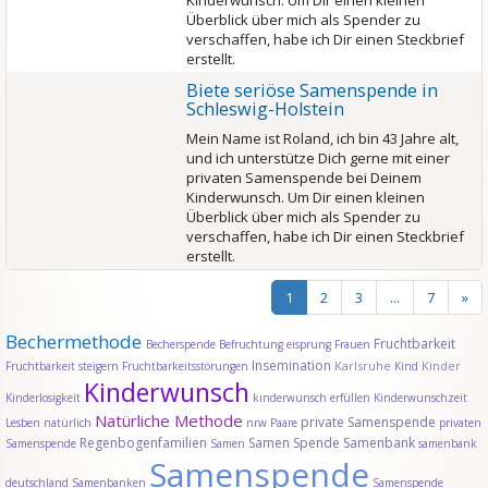
Kinderwunsch. Um Dir einen kleinen
Überblick über mich als Spender zu
verschaffen, habe ich Dir einen Steckbrief
erstellt.
Biete seriöse Samenspende in
Schleswig-Holstein
Mein Name ist Roland, ich bin 43 Jahre alt,
und ich unterstütze Dich gerne mit einer
privaten Samenspende bei Deinem
Kinderwunsch. Um Dir einen kleinen
Überblick über mich als Spender zu
verschaffen, habe ich Dir einen Steckbrief
erstellt.
1
2
3
...
7
»
Bechermethode
Fruchtbarkeit
Becherspende
Befruchtung
eisprung
Frauen
Insemination
Karlsruhe
Kinder
Fruchtbarkeit steigern
Fruchtbarkeitsstörungen
Kind
Kinderwunsch
Kinderlosigkeit
kinderwunsch erfüllen
Kinderwunschzeit
Natürliche Methode
private Samenspende
Lesben
natürlich
nrw
Paare
privaten
Regenbogenfamilien
Samen Spende
Samenbank
Samenspende
Samen
samenbank
Samenspende
deutschland
Samenbanken
Samenspende