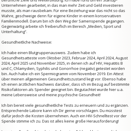
berufliche Ziele und Weiterbildung. Ich habe rund um ein Startup-
Unternehmen gearbeitet, in das man mehr Zeit und Geld investieren
musste, als man rausbekam. Für eine Beziehung war das nicht so das
Wahre, geschweige denn für eigene Kinder in einem konservativen
Familienmodell. Darum bin ich den Weg der Samenspende gegangen.
Gegenwärtig arbeite ich freiberuflich im Bereich „Medien, Sport und
Unterhaltung“.
Gesundheitliche Nachweise:
Ich habe einen Blutgruppenausweis. Zudem habe ich
Gesundheitsatteste vom Oktober 2023, Februar 2024, April 2024, August
2024, April 2025 und November 2025, in denen ich auf HIV, Hepatitis B
und C, Chlamydien, Syphilis und Gonorrhoe (negativ) getestet worden
bin. Auch habe ich ein Spermiogramm vom November 2019. Ein Attest
über meinen allgemeinen Gesundheitszustand liegt vor. Ebenso habe
ich einen ärztlichen Nachweis darüber, dass ich im Bezug auf bestimmte
Risikofaktoren als Spender geeignet bin. Begutachtet wurde hier u.a.
meine Lebensweise und meine psychische Gesundheit!
Ich bin bereit viele gesundheitliche Tests zu erneuern und zu ergänzen.
Entsprechende Labore kann ich Dir gerne vorschlagen. Du müsstest
dafür jedoch die Kosten übernehmen. Auch ein HIV-Schnelltest vor der
Spende stimme ich zu. Das ist alles keine große Herausforderung!