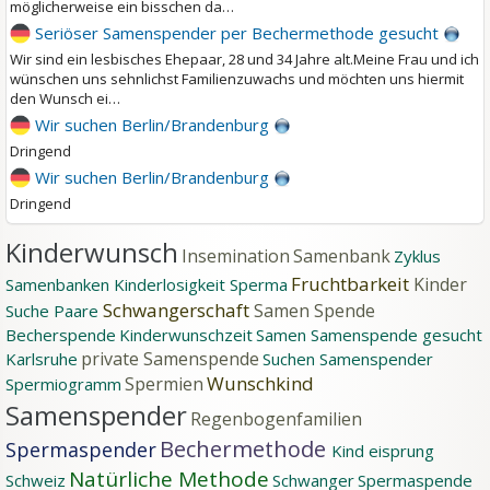
möglicherweise ein bisschen da…
Seriöser Samenspender per Bechermethode gesucht
Wir sind ein lesbisches Ehepaar, 28 und 34 Jahre alt.Meine Frau und ich
wünschen uns sehnlichst Familienzuwachs und möchten uns hiermit
den Wunsch ei…
Wir suchen Berlin/Brandenburg
Dringend
Wir suchen Berlin/Brandenburg
Dringend
Kinderwunsch
Insemination
Samenbank
Zyklus
Fruchtbarkeit
Kinder
Samenbanken
Kinderlosigkeit
Sperma
Schwangerschaft
Samen Spende
Suche
Paare
Becherspende
Kinderwunschzeit
Samen
Samenspende gesucht
private Samenspende
Karlsruhe
Suchen Samenspender
Wunschkind
Spermien
Spermiogramm
Samenspender
Regenbogenfamilien
Bechermethode
Spermaspender
Kind
eisprung
Natürliche Methode
Schweiz
Schwanger
Spermaspende