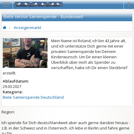
Navigation
Na
Biete seröse Samenspende - Bundesweit
Anzeigenmarkt
Mein Name ist Roland, ich bin 43 Jahre alt,
und ich unterstütze Dich gerne mit einer
privaten Samenspende bei Deinem
Kinderwunsch. Um Dir einen kleinen
Überblick über mich als Spender zu
verschaffen, habe ich Dir einen Steckbrief
erstellt.
Ablaufdatum:
29.03.2027
Kategorie:
Biete Samenspende Deutschland
Region:
Ich spende für Dich deutschlandweit aber auch gerne darüber hinaus -
z.B. in der Schweiz und in Österreich. ich lebe in Berlin und fahre gerne
zu Dir.