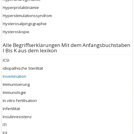
Hyperprolaktinämie
Hyperstimulationssyndrom
Hysterosalpingographie
Hysteroskopie
Alle Begriffserklärungen Mit dem Anfangsbuchstaben
I Bis K aus dem lexikon
ICSI
idiopathische Sterilität
Insemination
Immunisierung
Immunologie
In vitro Fertilisation
Infertilität
Insulinresistenz
ITI
IUI