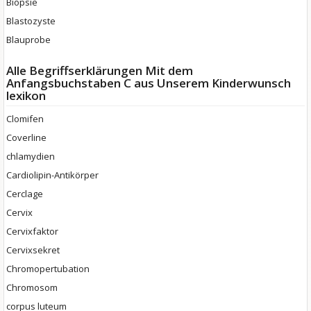
Biopsie
Blastozyste
Blauprobe
Alle Begriffserklärungen Mit dem
Anfangsbuchstaben C aus Unserem Kinderwunsch
lexikon
Clomifen
Coverline
chlamydien
Cardiolipin-Antikörper
Cerclage
Cervix
Cervixfaktor
Cervixsekret
Chromopertubation
Chromosom
corpus luteum