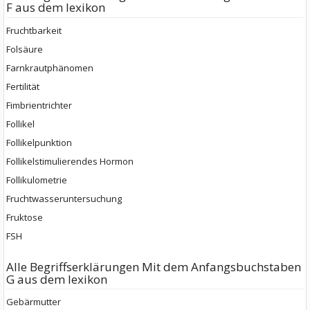
F aus dem lexikon
Fruchtbarkeit
Folsäure
Farnkrautphänomen
Fertilität
Fimbrientrichter
Follikel
Follikelpunktion
Follikelstimulierendes Hormon
Follikulometrie
Fruchtwasseruntersuchung
Fruktose
FSH
Alle Begriffserklärungen Mit dem Anfangsbuchstaben
G aus dem lexikon
Gebärmutter