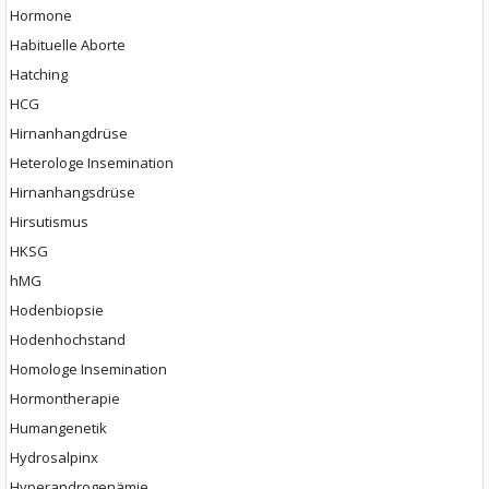
Hormone
Habituelle Aborte
Hatching
HCG
Hirnanhangdrüse
Heterologe Insemination
Hirnanhangsdrüse
Hirsutismus
HKSG
hMG
Hodenbiopsie
Hodenhochstand
Homologe Insemination
Hormontherapie
Humangenetik
Hydrosalpinx
Hyperandrogenämie