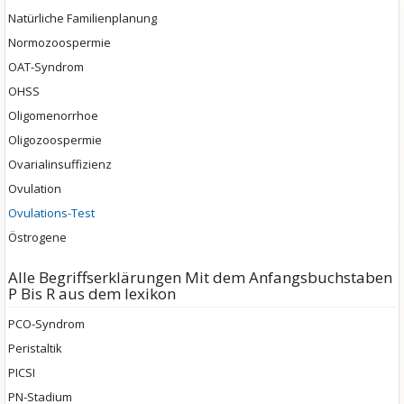
Natürliche Familienplanung
Normozoospermie
OAT-Syndrom
OHSS
Oligomenorrhoe
Oligozoospermie
Ovarialinsuffizienz
Ovulation
Ovulations-Test
Östrogene
Alle Begriffserklärungen Mit dem Anfangsbuchstaben
P Bis R aus dem lexikon
PCO-Syndrom
Peristaltik
PICSI
PN-Stadium