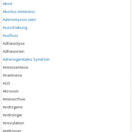
Abort
Abortus imminens
Adenomyosis uteri
Ausschabung
Ausfluss
Adhäsiolyse
Adhäsionen
Adrenogenitales Syndrom
Amniocentese
Anamnese
AGS
Akrosom
Amenorrhoe
Androgene
Andrologie
Anovulation
Antikörper