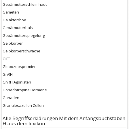
Gebärmutterschleimhaut
Gameten
Galaktorrhoe
Gebärmutterhals
Gebärmutterspiegelung
Gelbkörper
Gelbkörperschwäche
GIFT
Globozoospermien
GnRH
GnRH Agonisten
Gonadotropine Hormone
Gonaden
Granulosazellen Zellen
Alle Begriffserklärungen Mit dem Anfangsbuchstaben
H aus dem lexikon