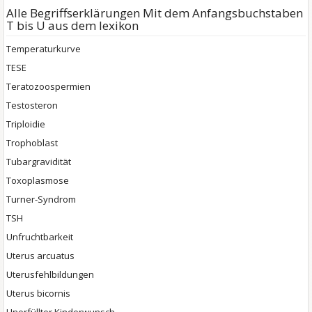
Alle Begriffserklärungen Mit dem Anfangsbuchstaben
T bis U aus dem lexikon
Temperaturkurve
TESE
Teratozoospermien
Testosteron
Triploidie
Trophoblast
Tubargravidität
Toxoplasmose
Turner-Syndrom
TSH
Unfruchtbarkeit
Uterus arcuatus
Uterusfehlbildungen
Uterus bicornis
Unerfüllter Kinderwunsch