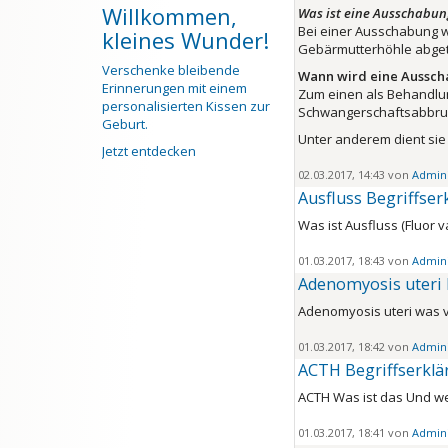
Willkommen,
Was ist eine Ausschabun
Bei einer Ausschabung w
kleines Wunder!
Gebärmutterhöhle abget
Verschenke bleibende
Wann wird eine Aussc
Erinnerungen mit einem
Zum einen als Behandlu
personalisierten Kissen zur
Schwangerschaftsabbru
Geburt.
Unter anderem dient si
Jetzt entdecken
02.03.2017, 14:43 von
Admini
Ausfluss Begriffse
Was ist Ausfluss (Fluor v
01.03.2017, 18:43 von
Admini
Adenomyosis uteri
Adenomyosis uteri was 
01.03.2017, 18:42 von
Admini
ACTH Begriffserklä
ACTH Was ist das Und we
01.03.2017, 18:41 von
Admini