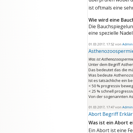
ist oftmals eine se
Wie wird eine Bau
Die Bauchspiegelung
eine spezielle Nadel
01.03.2017, 17:52 von
Admini
Asthenozoospermie 
Was ist Asthenozoospermi
Unter dem Begriff Asthe
Das bedeutet das die män
Was bedeute Asthenozo
Ist es tatsächliche ein 
< 50 % progressiv beweg
< 25 % schnell progress
Von der sogenannten A
01.03.2017, 17:47 von
Admini
Abort Begriff Erkl
Was ist ein Abort e
Ein Abort ist eine 