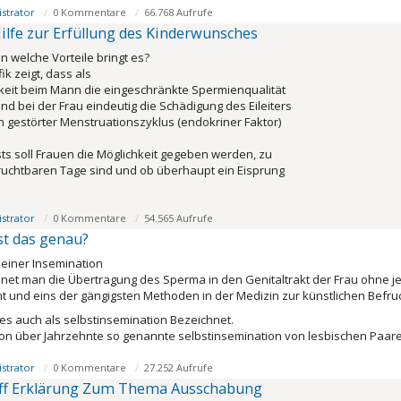
strator
0 Kommentare
66.768 Aufrufe
Hilfe zur Erfüllung des Kinderwunsches
n welche Vorteile bringt es?
k zeigt, dass als
eit beim Mann die eingeschränkte Spermienqualität
und bei der Frau eindeutig die Schädigung des Eileiters
in gestörter Menstruationszyklus (endokriner Faktor)
sts soll Frauen die Möglichkeit gegeben werden, zu
ruchtbaren Tage sind und ob überhaupt ein Eisprung
strator
0 Kommentare
54.565 Aufrufe
st das genau?
einer Insemination
hnet man die Übertragung des Sperma in den Genitaltrakt der Frau ohne j
t und eins der gängigsten Methoden in der Medizin zur künstlichen Befru
 es auch als selbstinsemination Bezeichnet.
on über Jahrzehnte so genannte selbstinsemination von lesbischen Paar
strator
0 Kommentare
27.252 Aufrufe
ff Erklärung Zum Thema Ausschabung