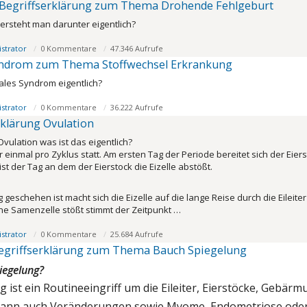
Begriffserklärung zum Thema Drohende Fehlgeburt
rsteht man darunter eigentlich?
strator
0 Kommentare
47.346 Aufrufe
yndrom zum Thema Stoffwechsel Erkrankung
ales Syndrom eigentlich?
strator
0 Kommentare
36.222 Aufrufe
rklärung Ovulation
vulation was ist das eigentlich?
r einmal pro Zyklus statt. Am ersten Tag der Periode bereitet sich der Eie
st der Tag an dem der Eierstock die Eizelle abstößt.
eschehen ist macht sich die Eizelle auf die lange Reise durch die Eileite
ne Samenzelle stößt stimmt der Zeitpunkt …
strator
0 Kommentare
25.684 Aufrufe
egriffserklärung zum Thema Bauch Spiegelung
iegelung?
 ist ein Routineeingriff um die Eileiter, Eierstöcke, Geb
dann auch Veränderungen sowie Myome, Endometriose oder