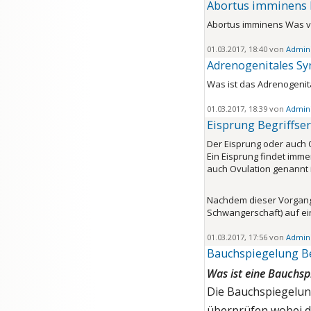
Abortus imminens 
Abortus imminens Was ve
01.03.2017, 18:40 von
Admini
Adrenogenitales S
Was ist das Adrenogenit
01.03.2017, 18:39 von
Admini
Eisprung Begriffse
Der Eisprung oder auch O
Ein Eisprung findet imme
auch Ovulation genannt i
Nachdem dieser Vorgang g
Schwangerschaft) auf ei
01.03.2017, 17:56 von
Admini
Bauchspiegelung B
Was ist eine Bauchsp
Die Bauchspiegelung
überprüfen wobei 