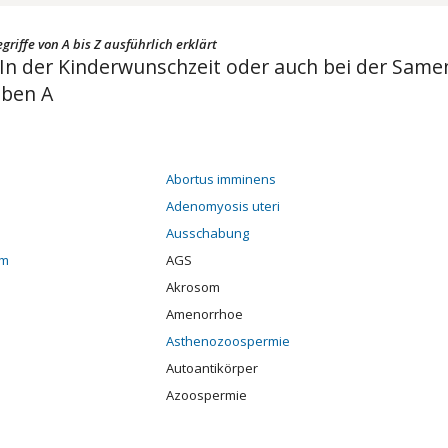
riffe von A bis Z ausführlich erklärt
ie In der Kinderwunschzeit oder auch bei der Sa
ben A
Abortus imminens
Adenomyosis uteri
Ausschabung
om
AGS
Akrosom
Amenorrhoe
Asthenozoospermie
Autoantikörper
Azoospermie