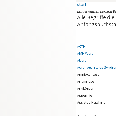
start
Kinderwunsch Lexikon Beg
Alle Begriffe d
Anfangsbuchsta
ACTH
AMH Wert
Abort
Adrenogenitales Syndr
Amniocentese
Anamnese
Antikörper
Aspermie
Assisted Hatching