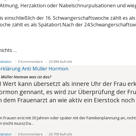
e Atmung, Herzaktion oder Nabelschnurpulsationen und wie
is einschließlich der 16. Schwangerschaftswoche zählt es als 
che zählt es als Spätabort.Nach der 24.Schwangerschaftswo
nichts …
strator
0 Kommentare
20.894 Aufrufe
rklärung Anti Müller Hormon
 Müller Hormon was ist das?
 Wert kann übersetzt als innere Uhr der Frau erk
Hormon gennant, es wird zur Überprüfung der Fru
 dem Frauenarzt an wie aktiv ein Eierstock noch i
 Frauen erst mit 30 Jahren oder später mit der Familienplannung an, nich
 (nicht muss) Da…
strator
0 Kommentare
20.709 Aufrufe