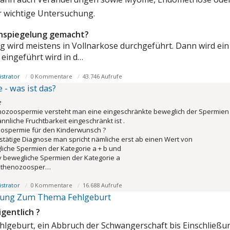
hr wichtige Untersuchung.
chspiegelung gemacht?
 wird meistens in Vollnarkose durchgeführt. Dann wird ein 
 eingeführt wird in d…
strator
0 Kommentare
43.746 Aufrufe
- was ist das?
e
nozoospermie versteht man eine eingeschränkte beweglich der Spermien 
nliche Fruchtbarkeit eingeschränkt ist .
ospermie für den Kinderwunsch ?
bestätige Diagnose man spricht nämliche erst ab einen Wert von
liche Spermien der Kategorie a + b und
iv bewegliche Spermien der Kategorie a
sthenozoosper…
strator
0 Kommentare
16.688 Aufrufe
ärung Zum Thema Fehlgeburt
igentlich ?
Fehlgeburt, ein Abbruch der Schwangerschaft bis Einschlie