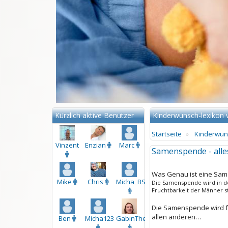
Kürzlich aktive Benutzer
Kinderwunsch-lexikon 
Startseite
Kinderwuns
Vinzent
Enzian
Marc
Samenspende - all
Was Genau ist eine Sa
Mike
Chris
Micha_BS_WR
Die Samenspende wird in d
Fruchtbarkeit der Männer st
Die Samenspende wird fü
allen anderen…
Ben
Micha123
GabinTheKing