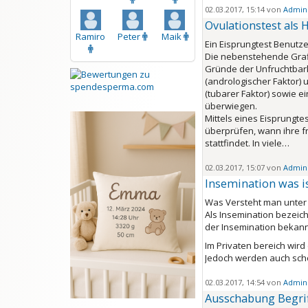
02.03.2017, 15:14 von
Admini
Ovulationstest als 
Ramiro
Peter
Maik
Ein Eisprungtest Benutze
Die nebenstehende Grafi
Gründe der Unfruchtbark
(andrologischer Faktor) 
(tubarer Faktor) sowie e
überwiegen.
Mittels eines Eisprungte
überprüfen, wann ihre f
stattfindet. In viele…
02.03.2017, 15:07 von
Admini
Insemination was i
Was Versteht man unter 
Als Insemination bezeic
der Insemination bekann
Im Privaten bereich wird
Jedoch werden auch sch
02.03.2017, 14:54 von
Admini
Ausschabung Begri