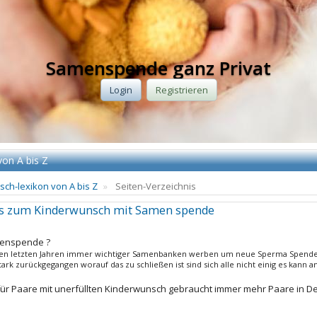
Samenspende ganz Privat
Login
Registrieren
von A bis Z
ch-lexikon von A bis Z
Seiten-Verzeichnis
es zum Kinderwunsch mit Samen spende
menspende ?
en letzten Jahren immer wichtiger Samenbanken werben um neue Sperma Spender 
ark zurückgegangen worauf das zu schließen ist sind sich alle nicht einig es kann
r Paare mit unerfüllten Kinderwunsch gebraucht immer mehr Paare in De