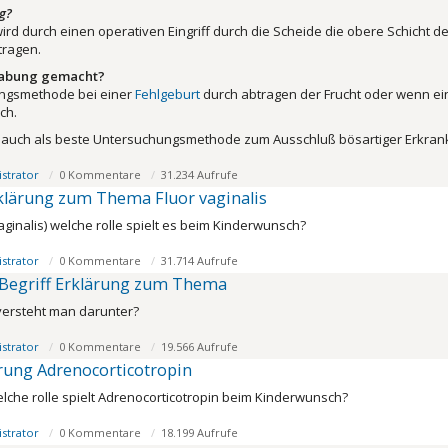
g?
ird durch einen operativen Eingriff durch die Scheide die obere Schicht
ragen.
habung gemacht?
ngsmethode bei einer
Fehlgeburt
durch abtragen der Frucht oder wenn ei
ch.
e auch als beste Untersuchungsmethode zum Ausschluß bösartiger Erkra
strator
0 Kommentare
31.234 Aufrufe
rklärung zum Thema Fluor vaginalis
aginalis) welche rolle spielt es beim Kinderwunsch?
strator
0 Kommentare
31.714 Aufrufe
 Begriff Erklärung zum Thema
versteht man darunter?
strator
0 Kommentare
19.566 Aufrufe
rung Adrenocorticotropin
lche rolle spielt Adrenocorticotropin beim Kinderwunsch?
strator
0 Kommentare
18.199 Aufrufe