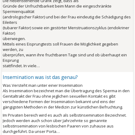
Die nebenstehende Grafik zeigt, dass als
Gründe der Unfruchtbarkeit beim Mann die eingeschränkte
Spermienqualität
(andrologischer Faktor) und bei der Frau eindeutig die Schädigung des
Eileiters
(tubarer Faktor) sowie ein gestörter Menstruationszyklus (endokriner
Faktor)
überwiegen.
Mittels eines Eisprungtests soll Frauen die Möglichkeit gegeben
werden, zu
überprüfen, wann ihre fruchtbaren Tage sind und ob überhaupt ein
Eisprung
stattfindet. In viele…
Insemination was ist das genau?
Was Versteht man unter einer Insemination
Als Insemination bezeichnet man die Übertragung des Sperma in den
Genitaltrakt der Frau ohne jeglichen sexuellen Kontakt es gibt
verschiedene Formen der Insemination bekannt und eins der
gängigsten Methoden in der Medizin zur künstlichen Befruchtung.
Im Privaten bereich wird es auch als selbstinsemination Bezeichnet.
Jedoch werden auch schon über Jahrzehnte so genannte
selbstinsemination von lesbischen Paaren von zuhause aus
durchgeführt. Da unser Porta…