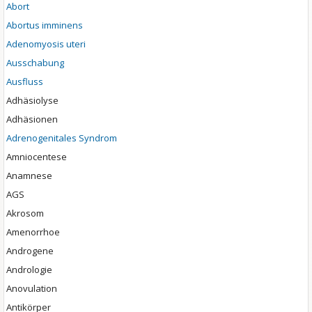
Abort
Abortus imminens
Adenomyosis uteri
Ausschabung
Ausfluss
Adhäsiolyse
Adhäsionen
Adrenogenitales Syndrom
Amniocentese
Anamnese
AGS
Akrosom
Amenorrhoe
Androgene
Andrologie
Anovulation
Antikörper