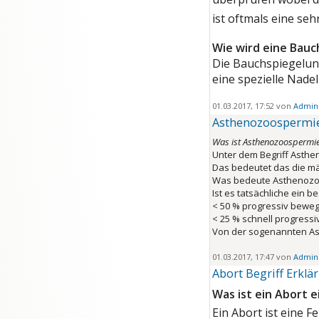
ist oftmals eine se
Wie wird eine Bau
Die Bauchspiegelung
eine spezielle Nadel
01.03.2017, 17:52 von
Admini
Asthenozoospermie 
Was ist Asthenozoospermi
Unter dem Begriff Asthe
Das bedeutet das die män
Was bedeute Asthenozo
Ist es tatsächliche ein 
< 50 % progressiv beweg
< 25 % schnell progress
Von der sogenannten A
01.03.2017, 17:47 von
Admini
Abort Begriff Erkl
Was ist ein Abort e
Ein Abort ist eine 