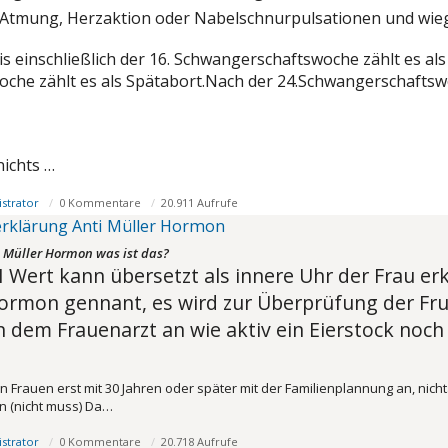
e Atmung, Herzaktion oder Nabelschnurpulsationen und wie
is einschließlich der 16. Schwangerschaftswoche zählt es als 
che zählt es als Spätabort.Nach der 24.Schwangerschaftswo
nichts …
strator
0 Kommentare
20.911 Aufrufe
rklärung Anti Müller Hormon
 Müller Hormon was ist das?
 Wert kann übersetzt als innere Uhr der Frau erk
Hormon gennant, es wird zur Überprüfung der Fru
 dem Frauenarzt an wie aktiv ein Eierstock noch i
 Frauen erst mit 30 Jahren oder später mit der Familienplannung an, nich
 (nicht muss) Da…
strator
0 Kommentare
20.718 Aufrufe