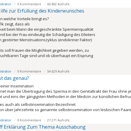
strator
0 Kommentare
66.862 Aufrufe
Hilfe zur Erfüllung des Kinderwunsches
n welche Vorteile bringt es?
k zeigt, dass als
eit beim Mann die eingeschränkte Spermienqualität
und bei der Frau eindeutig die Schädigung des Eileiters
in gestörter Menstruationszyklus (endokriner Faktor)
sts soll Frauen die Möglichkeit gegeben werden, zu
ruchtbaren Tage sind und ob überhaupt ein Eisprung
strator
0 Kommentare
54.629 Aufrufe
st das genau?
einer Insemination
hnet man die Übertragung des Sperma in den Genitaltrakt der Frau ohne j
t und eins der gängigsten Methoden in der Medizin zur künstlichen Befru
 es auch als selbstinsemination Bezeichnet.
on über Jahrzehnte so genannte selbstinsemination von lesbischen Paar
strator
0 Kommentare
27.271 Aufrufe
ff Erklärung Zum Thema Ausschabung