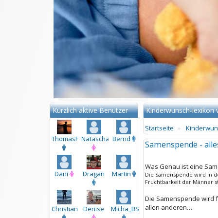
Kürzlich aktive Benutzer
Kinderwunsch-lexikon 
Startseite
Kinderwuns
ThomasFfo
NataschaundBernd
Bernd
Samenspende - all
Was Genau ist eine Sa
Dani
Dragan
Martin
Die Samenspende wird in d
Fruchtbarkeit der Männer st
Die Samenspende wird fü
allen anderen…
Christian
Denise
Micha_BS_WR