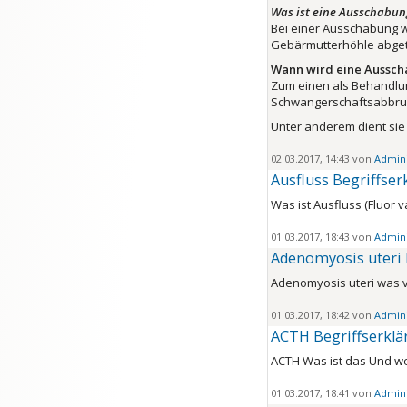
Was ist eine Ausschabun
Bei einer Ausschabung w
Gebärmutterhöhle abget
Wann wird eine Aussc
Zum einen als Behandlu
Schwangerschaftsabbru
Unter anderem dient si
02.03.2017, 14:43 von
Admini
Ausfluss Begriffse
Was ist Ausfluss (Fluor v
01.03.2017, 18:43 von
Admini
Adenomyosis uteri
Adenomyosis uteri was 
01.03.2017, 18:42 von
Admini
ACTH Begriffserklä
ACTH Was ist das Und we
01.03.2017, 18:41 von
Admini