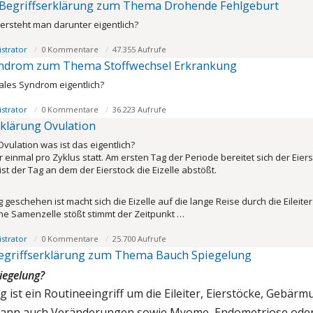
Begriffserklärung zum Thema Drohende Fehlgeburt
rsteht man darunter eigentlich?
strator
0 Kommentare
47.355 Aufrufe
yndrom zum Thema Stoffwechsel Erkrankung
ales Syndrom eigentlich?
strator
0 Kommentare
36.223 Aufrufe
rklärung Ovulation
vulation was ist das eigentlich?
r einmal pro Zyklus statt. Am ersten Tag der Periode bereitet sich der Eie
st der Tag an dem der Eierstock die Eizelle abstößt.
eschehen ist macht sich die Eizelle auf die lange Reise durch die Eileite
ne Samenzelle stößt stimmt der Zeitpunkt …
strator
0 Kommentare
25.700 Aufrufe
egriffserklärung zum Thema Bauch Spiegelung
iegelung?
 ist ein Routineeingriff um die Eileiter, Eierstöcke, Geb
dann auch Veränderungen sowie Myome, Endometriose oder