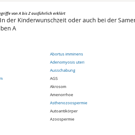
riffe von A bis Z ausführlich erklärt
ie In der Kinderwunschzeit oder auch bei der Sa
ben A
Abortus imminens
Adenomyosis uteri
Ausschabung
om
AGS
Akrosom
Amenorrhoe
Asthenozoospermie
Autoantikörper
Azoospermie