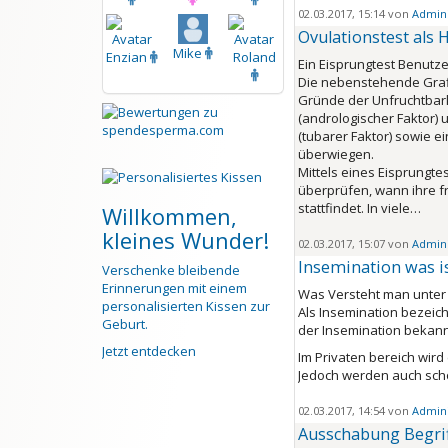
02.03.2017, 15:14 von
Admini
Ovulationstest als 
Mike
Enzian
Roland
Ein Eisprungtest Benutze
Die nebenstehende Grafi
Gründe der Unfruchtbark
(andrologischer Faktor) 
(tubarer Faktor) sowie e
überwiegen.
Mittels eines Eisprungte
überprüfen, wann ihre f
stattfindet. In viele…
Willkommen,
kleines Wunder!
02.03.2017, 15:07 von
Admini
Insemination was i
Verschenke bleibende
Erinnerungen mit einem
Was Versteht man unter 
personalisierten Kissen zur
Als Insemination bezeic
Geburt.
der Insemination bekann
Jetzt entdecken
Im Privaten bereich wird
Jedoch werden auch sch
02.03.2017, 14:54 von
Admini
Ausschabung Begri