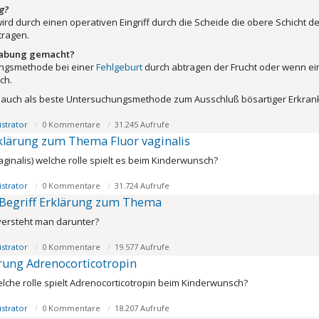
g?
ird durch einen operativen Eingriff durch die Scheide die obere Schicht
ragen.
habung gemacht?
ngsmethode bei einer
Fehlgeburt
durch abtragen der Frucht oder wenn ei
ch.
e auch als beste Untersuchungsmethode zum Ausschluß bösartiger Erkra
strator
0 Kommentare
31.245 Aufrufe
rklärung zum Thema Fluor vaginalis
aginalis) welche rolle spielt es beim Kinderwunsch?
strator
0 Kommentare
31.724 Aufrufe
 Begriff Erklärung zum Thema
versteht man darunter?
strator
0 Kommentare
19.577 Aufrufe
rung Adrenocorticotropin
lche rolle spielt Adrenocorticotropin beim Kinderwunsch?
strator
0 Kommentare
18.207 Aufrufe