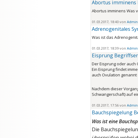
Abortus imminens 
Abortus imminens Was ve
01.03.2017, 18:40 von
Admini
Adrenogenitales S
Was ist das Adrenogenit
01.03.2017, 18:39 von
Admini
Eisprung Begriffse
Der Eisprung oder auch O
Ein Eisprung findet imme
auch Ovulation genannt i
Nachdem dieser Vorgang g
Schwangerschaft) auf ei
01.03.2017, 17:56 von
Admini
Bauchspiegelung B
Was ist eine Bauchsp
Die Bauchspiegelung
überprüfen wobei 