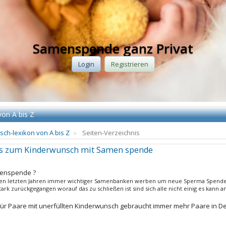
Samenspende ganz Privat
Login
Registrieren
von A bis Z
ch-lexikon von A bis Z
Seiten-Verzeichnis
es zum Kinderwunsch mit Samen spende
menspende ?
en letzten Jahren immer wichtiger Samenbanken werben um neue Sperma Spender 
ark zurückgegangen worauf das zu schließen ist sind sich alle nicht einig es kann
r Paare mit unerfüllten Kinderwunsch gebraucht immer mehr Paare in De