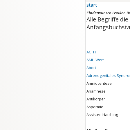
start
Kinderwunsch Lexikon Beg
Alle Begriffe d
Anfangsbuchsta
ACTH
AMH Wert
Abort
Adrenogenitales Syndr
Amniocentese
Anamnese
Antikörper
Aspermie
Assisted Hatching