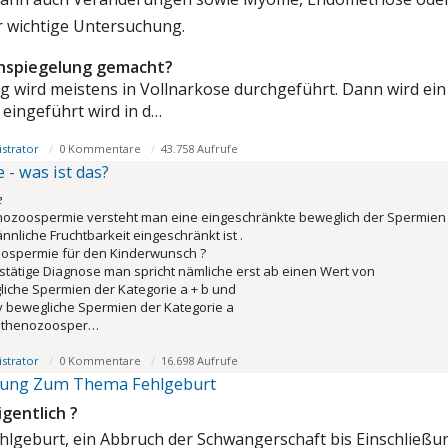
hr wichtige Untersuchung.
chspiegelung gemacht?
 wird meistens in Vollnarkose durchgeführt. Dann wird ein 
 eingeführt wird in d…
strator
0 Kommentare
43.758 Aufrufe
- was ist das?
e
nozoospermie versteht man eine eingeschränkte beweglich der Spermien 
nliche Fruchtbarkeit eingeschränkt ist .
ospermie für den Kinderwunsch ?
bestätige Diagnose man spricht nämliche erst ab einen Wert von
liche Spermien der Kategorie a + b und
iv bewegliche Spermien der Kategorie a
sthenozoosper…
strator
0 Kommentare
16.698 Aufrufe
ärung Zum Thema Fehlgeburt
igentlich ?
Fehlgeburt, ein Abbruch der Schwangerschaft bis Einschlie