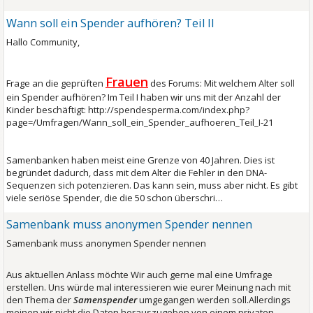
Wann soll ein Spender aufhören? Teil II
Hallo Community,
Frauen
Frage an die geprüften
des Forums: Mit welchem Alter soll
ein Spender aufhören? Im Teil I haben wir uns mit der Anzahl der
Kinder beschäftigt: http://spendesperma.com/index.php?
page=/Umfragen/Wann_soll_ein_Spender_aufhoeren_Teil_I-21
Samenbanken haben meist eine Grenze von 40 Jahren. Dies ist
begründet dadurch, dass mit dem Alter die Fehler in den DNA-
Sequenzen sich potenzieren. Das kann sein, muss aber nicht. Es gibt
viele seriöse Spender, die die 50 schon überschri…
Samenbank muss anonymen Spender nennen
Samenbank muss anonymen Spender nennen
Aus aktuellen Anlass möchte Wir auch gerne mal eine Umfrage
erstellen. Uns würde mal interessieren wie eurer Meinung nach mit
den Thema der
Samenspender
umgegangen werden soll.Allerdings
meinen wir nicht die Daten herauszugeben von einem privaten