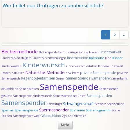
Wer findet ooo Umfragen zu unübersichtlich?
1
2
»
Bechermethode
Fruchtbarkeit
Becherspende
Befruchtung
eisprung
Frauen
Insemination
Karlsruhe
Kinder
Fruchtbarkeit steigern
Fruchtbarkeitsstörungen
Kind
Kinderwunsch
Kinderlosigkeit
kinderwunsch erfüllen
Kinderwunschzeit
Natürliche Methode
private Samenspende
Lesben
natürlich
nrw
Paare
privaten
Regenbogenfamilien
Samen Spende
Samenbank
Samenspende
Samen
samenbank
Samenspende
deutschland
Samenbanken
Samenspende
Samenspenden
gesucht
Samenspende Kinderwunsch
Samenspende natürlich
Samenspender
Schwangerschaft
Schwanger
Schweiz
Spenderkind
Spermaspender
Sperma
Spermaspende
Spermien
Spermiogramm
Suche
Wunschkind
Suchen Samenspender
Vater
Zyklus
Österreich
Mehr