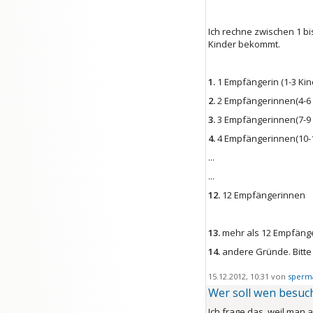
Ich rechne zwischen 1 bi
Kinder bekommt.
1.
1 Empfängerin (1-3 Kin
2.
2 Empfängerinnen(4-6 
3.
3 Empfängerinnen(7-9 
4.
4 Empfängerinnen(10-1
...
...
12.
12 Empfängerinnen
13.
mehr als 12 Empfänge
14.
andere Gründe. Bitt
15.12.2012, 10:31 von
sperm
Wer soll wen besuc
Ich frage das, weil man 