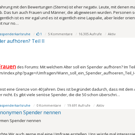
fahrung mit den Bewertungen (Sterne) ist eher negativ. Leute, mit denen 
b. Das tun auch Frauen und Männer, die abgewiesen wurden. Personen so
gentlich ist es mir egal und es ist eigentlich eine Lappalie, aber leider or
it nur no…
aspenderkarlsruhe
1
5 Kommentare
16.305 Aufrufe
Aktiv
er aufhören? Teil II
Frauen
des Forums: Mit welchem Alter soll ein Spender aufhören? Im Teil 
m/index.php?page=/Umfragen/Wann_soll_ein_Spender_aufhoeren_Teil_I
 eine Grenze von 40 Jahren. Dies ist begründet dadurch, dass mit dem A
 nicht. Es gibt viele seriöse Spender, die die 50 schon überschri…
aspenderkarlsruhe
0 Kommentare
19.691 Aufrufe
Aktiv
nonymen Spender nennen
ymen Spender nennen
chte Wir auch gerne mal eine Umfrage erstellen. Uns würde mal interess