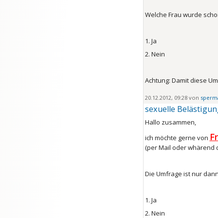
Welche Frau wurde schon
1. Ja
2. Nein
Achtung: Damit diese Umf
20.12.2012, 09:28 von
sperm
sexuelle Belästigu
Hallo zusammen,
F
ich möchte gerne von
(per Mail oder whärend 
Die Umfrage ist nur dann
1. Ja
2. Nein