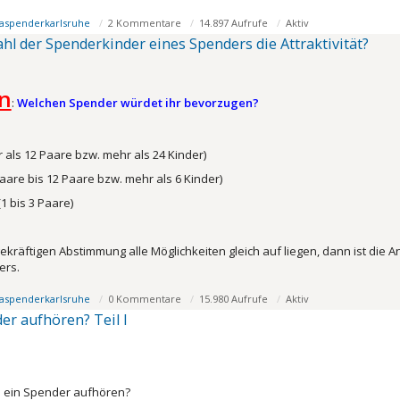
aspenderkarlsruhe
2 Kommentare
14.897 Aufrufe
Aktiv
ahl der Spenderkinder eines Spenders die Attraktivität?
n
:
Welchen Spender würdet ihr bevorzugen?
als 12 Paare bzw. mehr als 24 Kinder)
are bis 12 Paare bzw. mehr als 6 Kinder)
1 bis 3 Paare)
ekräftigen Abstimmung alle Möglichkeiten gleich auf liegen, dann ist die A
ers.
aspenderkarlsruhe
0 Kommentare
15.980 Aufrufe
Aktiv
er aufhören? Teil I
l ein Spender aufhören?