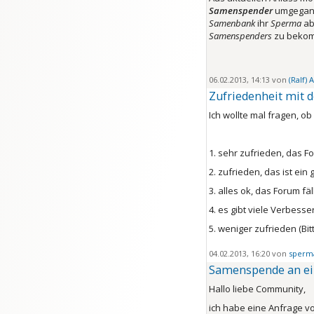
Samenspender
umgegange
Samenbank
ihr
Sperma
ab
Samenspenders
zu bekom
06.02.2013, 14:13 von
(Ralf)
Zufriedenheit mit
Ich wollte mal fragen, o
1. sehr zufrieden, das Fo
2. zufrieden, das ist ei
3. alles ok, das Forum fä
4. es gibt viele Verbess
5. weniger zufrieden (B
04.02.2013, 16:20 von
sperm
Samenspende an ei
Hallo liebe Community,
ich habe eine Anfrage v