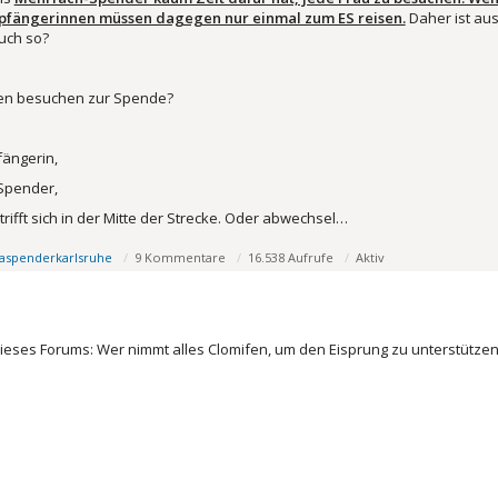
mpfängerinnen müssen dagegen nur einmal zum ES reisen.
Daher ist au
auch so?
 wen besuchen zur Spende?
ängerin,
Spender,
rifft sich in der Mitte der Strecke. Oder abwechsel…
aspenderkarlsruhe
9 Kommentare
16.538 Aufrufe
Aktiv
ieses Forums: Wer nimmt alles Clomifen, um den Eisprung zu unterstütze