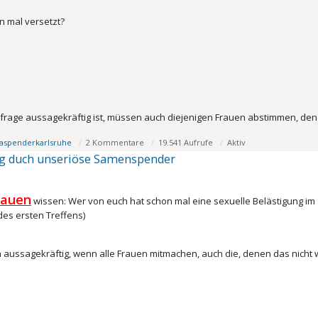
 mal versetzt?
rage aussagekräftig ist, müssen auch diejenigen Frauen abstimmen, denen
aspenderkarlsruhe
2 Kommentare
19.541 Aufrufe
Aktiv
ng duch unseriöse Samenspender
rauen
wissen: Wer von euch hat schon mal eine sexuelle Belästigung
des ersten Treffens)
 aussagekräftig, wenn alle Frauen mitmachen, auch die, denen das nicht w