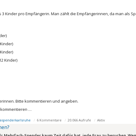
s 3 Kinder pro Empfängerin. Man zählt die Empfängerinnen, da man als Spe
der)
Kinder)
Kinder)
2 Kinder)
rinnen. Bitte kommentieren und angeben.
e kommentieren …
aspenderkarlsruhe
6 Kommentare
20.066 Aufrufe
Aktiv
hen?
als
Mehrfach-Spender kaum Zeit dafür hat, jede Frau zu besuchen. Wen