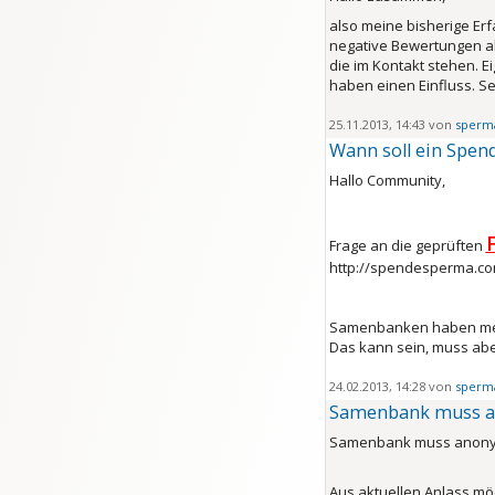
also meine bisherige Er
negative Bewertungen a
die im Kontakt stehen. Ei
haben einen Einfluss. Se
25.11.2013, 14:43 von
sperm
Wann soll ein Spend
Hallo Community,
Frage an die geprüften
http://spendesperma.co
Samenbanken haben meist
Das kann sein, muss aber
24.02.2013, 14:28 von
sperm
Samenbank muss a
Samenbank muss anon
Aus aktuellen Anlass mö