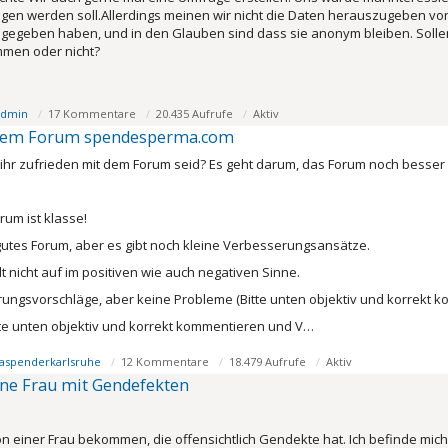
n werden soll.Allerdings meinen wir nicht die Daten herauszugeben vo
gegeben haben, und in den Glauben sind dass sie anonym bleiben. Sollen
men oder nicht?
 Admin
17 Kommentare
20.435 Aufrufe
Aktiv
 dem Forum spendesperma.com
b ihr zufrieden mit dem Forum seid? Es geht darum, das Forum noch besse
rum ist klasse!
n gutes Forum, aber es gibt noch kleine Verbesserungsansätze.
llt nicht auf im positiven wie auch negativen Sinne.
erungsvorschläge, aber keine Probleme (Bitte unten objektiv und korrekt 
itte unten objektiv und korrekt kommentieren und V…
aspenderkarlsruhe
12 Kommentare
18.479 Aufrufe
Aktiv
ne Frau mit Gendefekten
on einer Frau bekommen, die offensichtlich Gendekte hat. Ich befinde mic