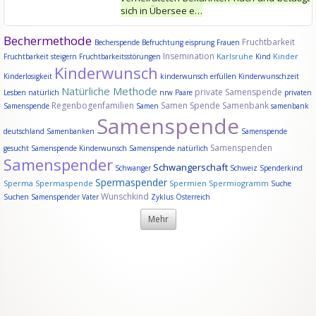
sich in Übersee e…
Bechermethode
Fruchtbarkeit
Becherspende
Befruchtung
eisprung
Frauen
Insemination
Karlsruhe
Kinder
Fruchtbarkeit steigern
Fruchtbarkeitsstörungen
Kind
Kinderwunsch
Kinderlosigkeit
kinderwunsch erfüllen
Kinderwunschzeit
Natürliche Methode
private Samenspende
Lesben
natürlich
nrw
Paare
privaten
Regenbogenfamilien
Samen Spende
Samenbank
Samenspende
Samen
samenbank
Samenspende
deutschland
Samenbanken
Samenspende
Samenspenden
gesucht
Samenspende Kinderwunsch
Samenspende natürlich
Samenspender
Schwangerschaft
Schwanger
Schweiz
Spenderkind
Spermaspender
Sperma
Spermaspende
Spermien
Spermiogramm
Suche
Wunschkind
Suchen Samenspender
Vater
Zyklus
Österreich
Mehr