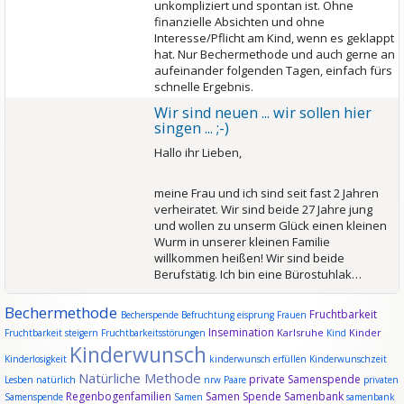
unkompliziert und spontan ist. Ohne
finanzielle Absichten und ohne
Interesse/Pflicht am Kind, wenn es geklappt
hat. Nur Bechermethode und auch gerne an
aufeinander folgenden Tagen, einfach fürs
schnelle Ergebnis.
Wir sind neuen ... wir sollen hier
singen ... ;-)
Hallo ihr Lieben,
meine Frau und ich sind seit fast 2 Jahren
verheiratet. Wir sind beide 27 Jahre jung
und wollen zu unserm Glück einen kleinen
Wurm in unserer kleinen Familie
willkommen heißen! Wir sind beide
Berufstätig. Ich bin eine Bürostuhlak…
Bechermethode
Fruchtbarkeit
Becherspende
Befruchtung
eisprung
Frauen
Insemination
Karlsruhe
Kinder
Fruchtbarkeit steigern
Fruchtbarkeitsstörungen
Kind
Kinderwunsch
Kinderlosigkeit
kinderwunsch erfüllen
Kinderwunschzeit
Natürliche Methode
private Samenspende
Lesben
natürlich
nrw
Paare
privaten
Regenbogenfamilien
Samen Spende
Samenbank
Samenspende
Samen
samenbank