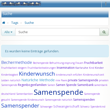
Na
Suche
Tags
Suche
Alle
Es wurden keine Einträge gefunden.
Bechermethode
Fruchtbarkeit
Becherspende
Befruchtung
eisprung
Frauen
Insemination
Karlsruhe
Kinder
Fruchtbarkeit steigern
Fruchtbarkeitsstörungen
Kind
Kinderwunsch
Kinderlosigkeit
kinderwunsch erfüllen
Kinderwunschzeit
Natürliche Methode
private Samenspende
Lesben
natürlich
nrw
Paare
privaten
Regenbogenfamilien
Samen Spende
Samenbank
Samenspende
Samen
samenbank
Samenspende
deutschland
Samenbanken
Samenspende
Samenspenden
gesucht
Samenspende Kinderwunsch
Samenspende natürlich
Samenspender
Schwangerschaft
Schwanger
Schweiz
Spenderkind