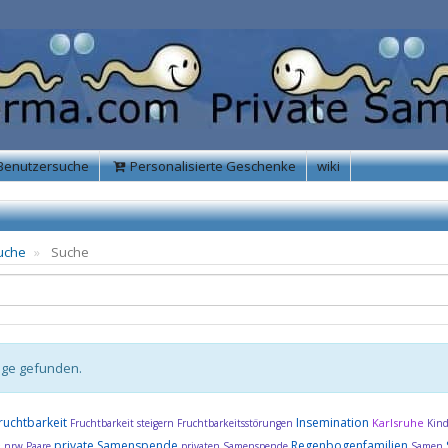
Benutzersuche
Personalisierte Geschenke
wiki
uche
Suche
äge gefunden.
ruchtbarkeit
Insemination
Karlsruhe
Fruchtbarkeit steigern
Fruchtbarkeitsstörungen
Kin
e
private Samenspende
Regenbogenfamilien
nrw
Paare
privaten Samenspende
Samen