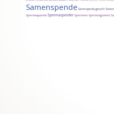
Samenspende
Samenspende gesucht
Samens
Spermaspender
Spermaspende
Spermien
Spermiogramm
S