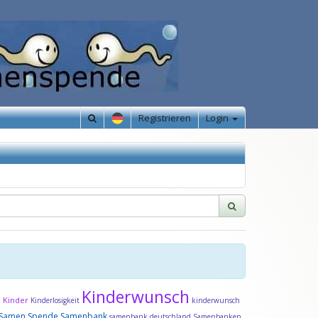
Registrieren
Login
Kinderwunsch
Kinder
d
Kinderlosigkeit
kinderwunsch
Samen Spende
Samenbank
samenbank deutschland
Samenbanken