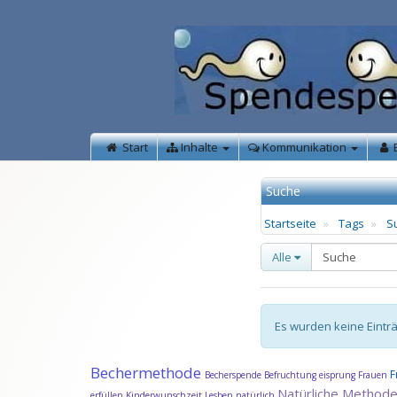
Start
Inhalte
Kommunikation
Suche
Startseite
Tags
S
Alle
Es wurden keine Eintr
Bechermethode
F
Becherspende
Befruchtung
eisprung
Frauen
Natürliche Method
erfüllen
Kinderwunschzeit
Lesben
natürlich