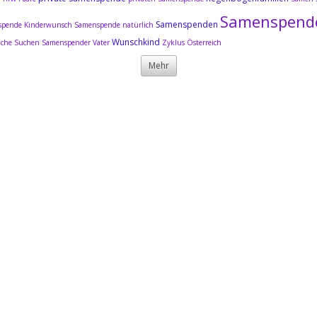
Samenspend
Samenspenden
pende Kinderwunsch
Samenspende natürlich
Wunschkind
uche
Suchen Samenspender
Vater
Zyklus
Österreich
Mehr