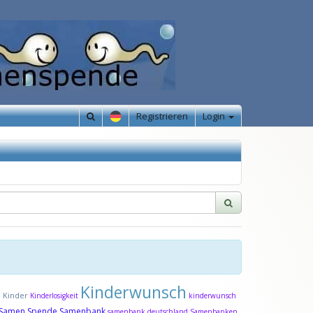
Registrieren
Login
Kinderwunsch
Kinder
d
Kinderlosigkeit
kinderwunsch
Samen Spende
Samenbank
samenbank deutschland
Samenbanken