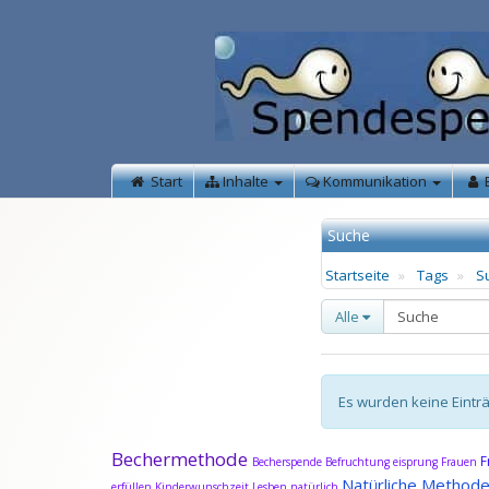
Start
Inhalte
Kommunikation
Suche
Startseite
Tags
S
Alle
Es wurden keine Eintr
Bechermethode
F
Becherspende
Befruchtung
eisprung
Frauen
Natürliche Method
erfüllen
Kinderwunschzeit
Lesben
natürlich