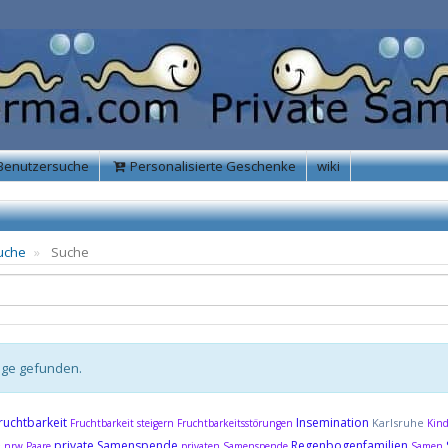
Benutzersuche
Personalisierte Geschenke
wiki
uche
Suche
äge gefunden.
ruchtbarkeit
Insemination
Karlsruhe
Fruchtbarkeit steigern
Fruchtbarkeitsstörungen
Kin
e
private Samenspende
Regenbogenfamilien
nrw
Paare
privaten Samenspende
Samen