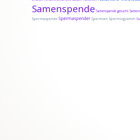
Samenspende
Samenspende gesucht
Samens
Spermaspender
Spermaspende
Spermien
Spermiogramm
S