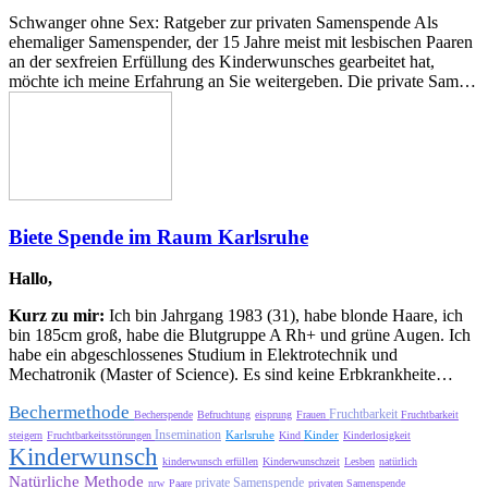
Schwanger ohne Sex: Ratgeber zur privaten Samenspende Als
ehemaliger Samenspender, der 15 Jahre meist mit lesbischen Paaren
an der sexfreien Erfüllung des Kinderwunsches gearbeitet hat,
möchte ich meine Erfahrung an Sie weitergeben. Die private Sam…
Biete Spende im Raum Karlsruhe
Hallo,
Kurz zu mir:
Ich bin Jahrgang 1983 (31), habe blonde Haare, ich
bin 185cm groß, habe die Blutgruppe A Rh+ und grüne Augen. Ich
habe ein abgeschlossenes Studium in Elektrotechnik und
Mechatronik (Master of Science). Es sind keine Erbkrankheite…
Bechermethode
Fruchtbarkeit
Becherspende
Befruchtung
eisprung
Frauen
Fruchtbarkeit
Insemination
Karlsruhe
Kinder
steigern
Fruchtbarkeitsstörungen
Kind
Kinderlosigkeit
Kinderwunsch
kinderwunsch erfüllen
Kinderwunschzeit
Lesben
natürlich
Natürliche Methode
private Samenspende
nrw
Paare
privaten Samenspende