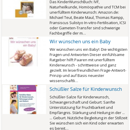
Das KinderWunschBuch: IVF,
Naturheilkunde, Homöopathie und TCM bei
unerfülltem Kinderwunsch: Amazon.de:
Michael Teut, Beate Maul, Thomas Rampp,
Fransiscus Sulistyo In-vitro-Fertilisation, ICSI
oder Gameten-Transfer sind schwierige
Fachbegriffe der m…
Wir wünschen uns ein Baby
Wir wünschen uns ein Baby!: Die wichtigsten
Fragen und Antworten Dieser einfühlsame
Ratgeber hilft Paaren mit unerfülltem
Kinderwunsch - schrittweise und ganz
gezielt. Im leserfreundlichen Frage-Antwort-
Prinzip und auf Basis neuester
wissenschaftli…
Schüßler Salze für Kinderwunsch
Schüßler-Salze für Kinderwunsch,
Schwangerschaft und Geburt: Sanfte
Unterstützung für Fruchtbarkeit und
Empfängnis. Stärkung und Heilung in der ...
... Geburt. Nützliche Begleitung in der Stillzeit
Sie wünschen sich ein Kind oder erwarten
es bereit…