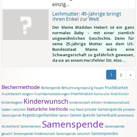
einzig…
Leihmutter: 49-Jährige bringt
ihren Enkel zur Welt
Der kleine Madden Hebert ist ein ganz
normales Baby – mit einer ziemlich
ungewöhnlichen Geschichte. Denn für
seine 25-jährige Mutter aus dem US-
Bundesstaat Maine wäre eine
Schwangerschaft zu gefährlich gewesen,
da sie an einem Herzfehler litt. Also …
1
2
»
Bechermethode
Fruchtbarkeit
Becherspende
Befruchtung
eisprung
Frauen
Insemination
Karlsruhe
Kinder
Fruchtbarkeit steigern
Fruchtbarkeitsstörungen
Kind
Kinderwunsch
Kinderlosigkeit
kinderwunsch erfüllen
Kinderwunschzeit
Natürliche Methode
private Samenspende
Lesben
natürlich
nrw
Paare
privaten
Regenbogenfamilien
Samen Spende
Samenbank
Samenspende
Samen
samenbank
Samenspende
deutschland
Samenbanken
Samenspende
Samenspenden
gesucht
Samenspende Kinderwunsch
Samenspende natürlich