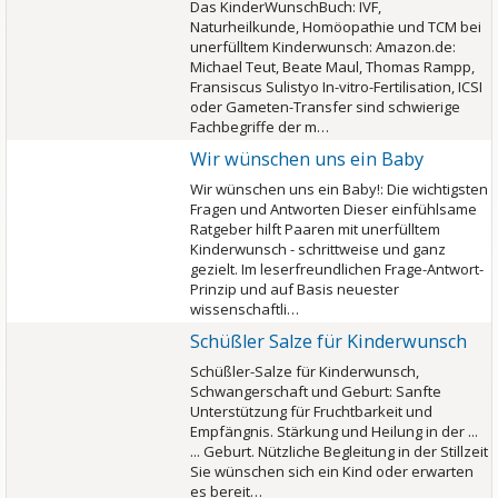
Das KinderWunschBuch: IVF,
Naturheilkunde, Homöopathie und TCM bei
unerfülltem Kinderwunsch: Amazon.de:
Michael Teut, Beate Maul, Thomas Rampp,
Fransiscus Sulistyo In-vitro-Fertilisation, ICSI
oder Gameten-Transfer sind schwierige
Fachbegriffe der m…
Wir wünschen uns ein Baby
Wir wünschen uns ein Baby!: Die wichtigsten
Fragen und Antworten Dieser einfühlsame
Ratgeber hilft Paaren mit unerfülltem
Kinderwunsch - schrittweise und ganz
gezielt. Im leserfreundlichen Frage-Antwort-
Prinzip und auf Basis neuester
wissenschaftli…
Schüßler Salze für Kinderwunsch
Schüßler-Salze für Kinderwunsch,
Schwangerschaft und Geburt: Sanfte
Unterstützung für Fruchtbarkeit und
Empfängnis. Stärkung und Heilung in der ...
... Geburt. Nützliche Begleitung in der Stillzeit
Sie wünschen sich ein Kind oder erwarten
es bereit…