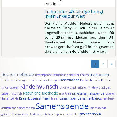
einzig…
Leihmutter: 49-Jährige bringt
ihren Enkel zur Welt
Der kleine Madden Hebert ist ein ganz
normales Baby – mit einer ziemlich
ungewöhnlichen Geschichte. Denn für
seine 25-jährige Mutter aus dem US-
Bundesstaat Maine wäre eine
Schwangerschaft zu gefährlich gewesen,
da sie an einem Herzfehler litt. Also …
1
2
»
Bechermethode
Fruchtbarkeit
Becherspende
Befruchtung
eisprung
Frauen
Insemination
Karlsruhe
Kinder
Fruchtbarkeit steigern
Fruchtbarkeitsstörungen
Kind
Kinderwunsch
Kinderlosigkeit
kinderwunsch erfüllen
Kinderwunschzeit
Natürliche Methode
private Samenspende
Lesben
natürlich
nrw
Paare
privaten
Regenbogenfamilien
Samen Spende
Samenbank
Samenspende
Samen
samenbank
Samenspende
deutschland
Samenbanken
Samenspende
Samenspenden
gesucht
Samenspende Kinderwunsch
Samenspende natürlich