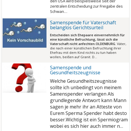
den USA wird beispielsweise seit der
zentralen Entscheidung zur Freigabe des
Schwan…
Samenspende für Vaterschaft
belanglos Gerichtsurteil
Entscheiden sich Ehepaare einvernehmlich für
eine künstliche Befruchtung, lässt sich die
Vaterschaft nicht anfechten.
OLDENBURG.
Väter,
die nach einer künstlichen Befruchtung ihrer
Ehefrau mit dem Kind nichts zu tun haben
wollen, beißen auf Granit. D…
Samenspende und
Gesundheitszeugnisse
Welche Gesundheitszeugnisse
sollte ich unbedingt von meinem
Samenspender verlangen
Als
grundlegende Antwort kann Mann
sagen je mehr ihr an Atteste von
Eurem Sperma Spender habt desto
besser.
Wichtig ist ein Spermiogram
wobei es sich hier auch immer n…