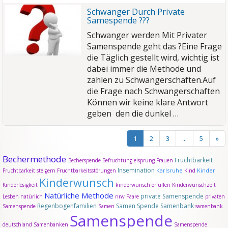
Schwanger Durch Private
Samespende ???
Schwanger werden Mit Privater
Samenspende geht das ?
Eine Frage
die Täglich gestellt wird, wichtig ist
dabei immer die Methode und
zahlen zu Schwangerschaften.
Auf
die Frage nach Schwangerschaften
Können wir keine klare Antwort
geben den die dunkel …
1
2
3
...
5
»
Bechermethode
Fruchtbarkeit
Becherspende
Befruchtung
eisprung
Frauen
Insemination
Karlsruhe
Kinder
Fruchtbarkeit steigern
Fruchtbarkeitsstörungen
Kind
Kinderwunsch
Kinderlosigkeit
kinderwunsch erfüllen
Kinderwunschzeit
Natürliche Methode
private Samenspende
Lesben
natürlich
nrw
Paare
privaten
Regenbogenfamilien
Samen Spende
Samenbank
Samenspende
Samen
samenbank
Samenspende
deutschland
Samenbanken
Samenspende