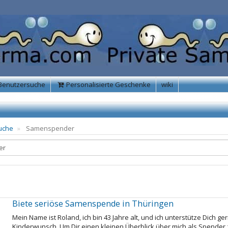
Benutzersuche
Personalisierte Geschenke
wiki
uche
Samenspender
Biete seriöse Samenspende in Thüringen
Mein Name ist Roland, ich bin 43 Jahre alt, und ich unterstütze Dich
Kinderwunsch. Um Dir einen kleinen Überblick über mich als Spender zu