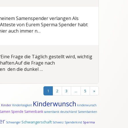
n meinem Samenspender verlangen
Als
 Atteste von Eurem Sperma Spender habt
 hier auch immer n…
?
Eine Frage die Täglich gestellt wird, wichtig
haften.
Auf die Frage nach
en den die dunkel …
1
2
3
...
5
»
Kinderwunsch
Kinder
d
Kinderlosigkeit
kinderwunsch
Samen Spende
Samenbank
samenbank deutschland
Samenbanken
er
Schwangerschaft
Sperma
Schwanger
Schweiz
Spenderkind