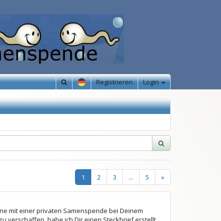
Registrieren
Login
1
2
3
...
5
»
 gerne mit einer privaten Samenspende bei Deinem
 verschaffen, habe ich Dir einen Steckbrief erstellt.