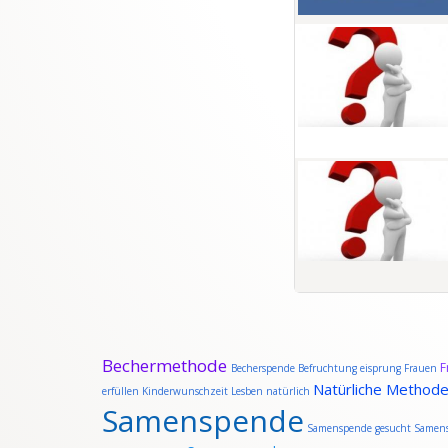
Bechermethode
F
Becherspende
Befruchtung
eisprung
Frauen
Natürliche Method
erfüllen
Kinderwunschzeit
Lesben
natürlich
Samenspende
Samenspende gesucht
Samens