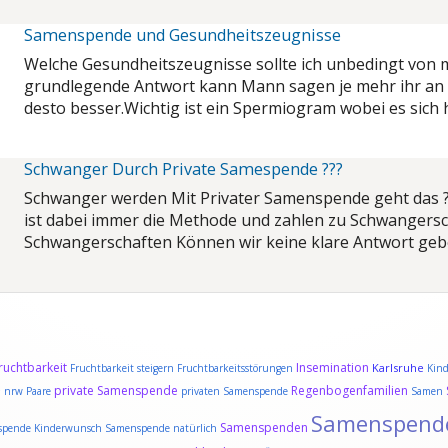
Samenspende und Gesundheitszeugnisse
Welche Gesundheitszeugnisse sollte ich unbedingt vo
grundlegende Antwort kann Mann sagen je mehr ihr an
desto besser.
Wichtig ist ein Spermiogram wobei es sich
Schwanger Durch Private Samespende ???
Schwanger werden Mit Privater Samenspende geht das 
ist dabei immer die Methode und zahlen zu Schwangersc
Schwangerschaften Können wir keine klare Antwort geb
ruchtbarkeit
Insemination
Karlsruhe
Fruchtbarkeit steigern
Fruchtbarkeitsstörungen
Kin
e
private Samenspende
Regenbogenfamilien
nrw
Paare
privaten Samenspende
Samen
Samenspend
Samenspenden
pende Kinderwunsch
Samenspende natürlich