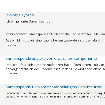
BioPapa Xyrano
Ich bin privater Samenspender.
Ich bin privater Samenspender. Für lesbische und heterosexuelle Paa
Das bin ich nicht aus einer Laune heraus geworden, sondern durch me
nach …
Samen­spende anstelle von ero­tischer Kompo­nente
Das Bedürfnis, sich nicht fortzupflanzen, hat auf den ersten Blick von 
hervorgebracht, als der Kinderwunsch. In den USA wird beispielsweise
Schwan…
Samenspende für Vaterschaft belanglos Gerichtsurteil
Entscheiden sich Ehepaare einvernehmlich für eine künstliche Befruchtung, lä
die nach einer künstlichen Befruchtung ihrer Ehefrau mit dem Kind nichts zu 