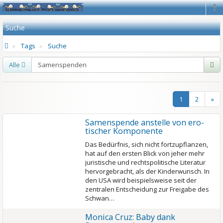
Na
Suche
Tags
Suche
Alle
1
2
»
Samen­spende anstelle von ero­
tischer Kompo­nente
Das Bedürfnis, sich nicht fortzupflanzen,
hat auf den ersten Blick von jeher mehr
juristische und rechtspolitische Literatur
hervorgebracht, als der Kinderwunsch. In
den USA wird beispielsweise seit der
zentralen Entscheidung zur Freigabe des
Schwan…
Monica Cruz: Baby dank