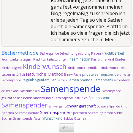
Ratenzahlung
Jetzt habe ich mir
ganz fest vorgenommen meinen
Blog regelmäßig zu schreiben ich
erlebe jeden Tag so viele Sachen
durch die Samenspende Plattform
ich habe so viele fragen die ich jetzt
auch immer versuche in Mei…
Bechermethode
Fruchtbarkeit
Becherspende
Befruchtung
eisprung
Frauen
Insemination
Karlsruhe
Kinder
Fruchtbarkeit steigern
Fruchtbarkeitsstörungen
Kind
Kinderwunsch
Kinderlosigkeit
kinderwunsch erfüllen
Kinderwunschzeit
Natürliche Methode
private Samenspende
Lesben
natürlich
nrw
Paare
privaten
Regenbogenfamilien
Samen Spende
Samenbank
Samenspende
Samen
samenbank
Samenspende
deutschland
Samenbanken
Samenspende
Samenspenden
gesucht
Samenspende Kinderwunsch
Samenspende natürlich
Samenspender
Schwangerschaft
Schwanger
Schweiz
Spenderkind
Spermaspender
Sperma
Spermaspende
Spermien
Spermiogramm
Suche
Wunschkind
Suchen Samenspender
Vater
Zyklus
Österreich
Mehr