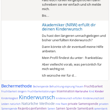
Falls euch fühlen eingesptrochen dann
schreiben sie mir einfach und ich melde
mich.
Bis…
Akademiker (NRW) erfüllt dir
deinen Kinderwunsch
Du hast den längeren unnachgiebigen und
bisher unerfüllten Kinderwunsch?
Dann könnte ich dir eventuell meine Hilfe
anbieten.
Mein Profil findest du unter : frankieblau
Aber vielleicht vorab, was persönlich für
mich wichtig ist:
Ich wünsche mir für d…
Bechermethode
Fruchtbarkeit
Becherspende
Befruchtung
eisprung
Frauen
Insemination
Karlsruhe
Kinder
Fruchtbarkeit steigern
Fruchtbarkeitsstörungen
Kind
Kinderwunsch
Kinderlosigkeit
kinderwunsch erfüllen
Kinderwunschzeit
Natürliche Methode
private Samenspende
Lesben
natürlich
nrw
Paare
privaten
Regenbogenfamilien
Samen Spende
Samenbank
Samenspende
Samen
samenbank