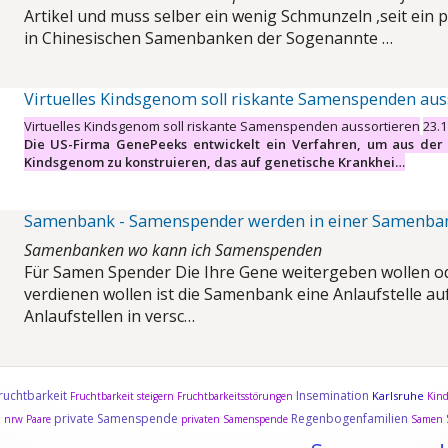
Artikel und muss selber ein wenig Schmunzeln ,seit ein 
in Chinesischen Samenbanken der Sogenannte …
Virtuelles Kindsgenom soll riskante Samenspenden aus
Virtuelles Kindsgenom soll riskante Samenspenden aussortieren
23.1
Die US-Firma GenePeeks entwickelt ein Verfahren, um aus der
Kindsgenom zu konstruieren, das auf genetische Krankhei…
Samenbank - Samenspender werden in einer Samenba
Samenbanken wo kann ich Samenspenden
Für Samen Spender Die Ihre Gene weitergeben wollen o
verdienen wollen ist die Samenbank eine Anlaufstelle auf
Anlaufstellen in versc…
ruchtbarkeit
Insemination
Karlsruhe
Fruchtbarkeit steigern
Fruchtbarkeitsstörungen
Kin
e
private Samenspende
Regenbogenfamilien
nrw
Paare
privaten Samenspende
Samen