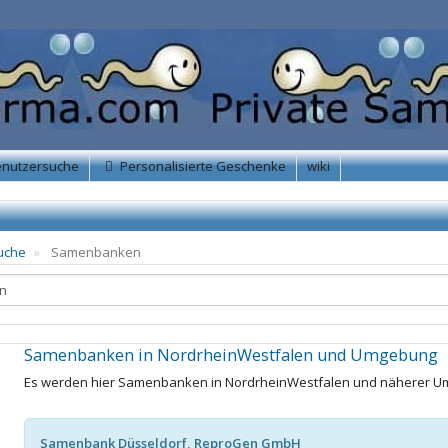
enutzersuche
Personalisierte Geschenke
wiki
uche
Samenbanken
Samenbanken in NordrheinWestfalen und Umgebung
Es werden hier Samenbanken in NordrheinWestfalen und näherer Um
Samenbank Düsseldorf, ReproGen GmbH