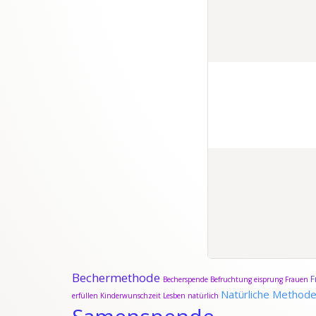
Bechermethode
F
Becherspende
Befruchtung
eisprung
Frauen
Natürliche Method
erfüllen
Kinderwunschzeit
Lesben
natürlich