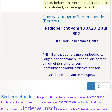
„Mit 35 bekam ich Panik“, erzählt Anne. „Ich
hatte studiert, Karriere gemacht. A…
Thema: anonyme Samenspende
(Bericht)
Radiobericht vom 10.07.2012 auf
BR2
Titel: Der unsichtbare Dritte
**Ein Bericht über die meist unbedachten
Folgen der anonymen Spende, die später
ein oft einen jahrelangen
Identifikationskonflikt mit sich bringen.
Zu Gast bei einer Familie mit Spe…
1
2
»
Bechermethode
Fruchtbarkeit
Becherspende
Befruchtung
eisprung
Frauen
Insemination
Karlsruhe
Kinder
Fruchtbarkeit steigern
Fruchtbarkeitsstörungen
Kind
Kinderwunsch
Kinderlosigkeit
kinderwunsch erfüllen
Kinderwunschzeit