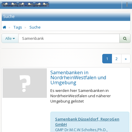
Na
Suche
Tags
Suche
Alle
1
2
»
Samenbanken in
NordrheinWestfalen und
Umgebung
Es werden hier Samenbanken in
NordrheinWestfalen und näherer
Umgebung gelistet
Samenbank Düsseldorf, ReproGen
GmbH
GMP Dr.M.C.W.Scholtes,Ph.D.,