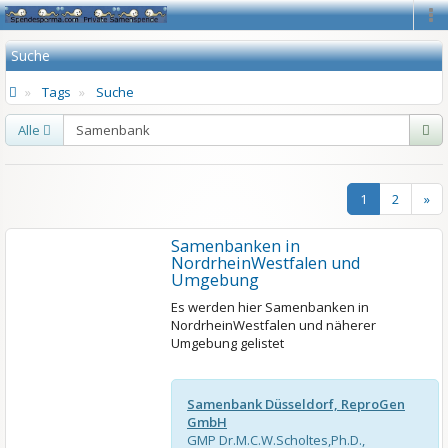
Na
Suche
Tags
Suche
Alle
1
2
»
Samenbanken in
NordrheinWestfalen und
Umgebung
Es werden hier Samenbanken in
NordrheinWestfalen und näherer
Umgebung gelistet
Samenbank Düsseldorf, ReproGen
GmbH
GMP Dr.M.C.W.Scholtes,Ph.D.,