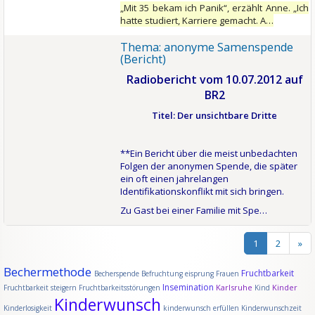
„Mit 35 bekam ich Panik“, erzählt Anne. „Ich
hatte studiert, Karriere gemacht. A…
Thema: anonyme Samenspende
(Bericht)
Radiobericht vom 10.07.2012 auf
BR2
Titel: Der unsichtbare Dritte
**Ein Bericht über die meist unbedachten
Folgen der anonymen Spende, die später
ein oft einen jahrelangen
Identifikationskonflikt mit sich bringen.
Zu Gast bei einer Familie mit Spe…
1
2
»
Bechermethode
Fruchtbarkeit
Becherspende
Befruchtung
eisprung
Frauen
Insemination
Karlsruhe
Kinder
Fruchtbarkeit steigern
Fruchtbarkeitsstörungen
Kind
Kinderwunsch
Kinderlosigkeit
kinderwunsch erfüllen
Kinderwunschzeit