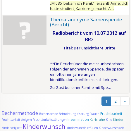
„Mit 35 bekam ich Panik“, erzählt Anne. „Ich
hatte studiert, Karriere gemacht. A…
Thema: anonyme Samenspende
(Bericht)
Radiobericht vom 10.07.2012 auf
BR2
Titel: Der unsichtbare Dritte
**Ein Bericht über die meist unbedachten
Folgen der anonymen Spende, die später
ein oft einen jahrelangen
Identifikationskonflikt mit sich bringen.
Zu Gast bei einer Familie mit Spe…
1
2
»
Bechermethode
Fruchtbarkeit
Becherspende
Befruchtung
eisprung
Frauen
Insemination
Karlsruhe
Kinder
Fruchtbarkeit steigern
Fruchtbarkeitsstörungen
Kind
Kinderwunsch
Kinderlosigkeit
kinderwunsch erfüllen
Kinderwunschzeit