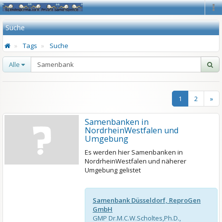
Na
Suche
Tags
Suche
Alle
1
2
»
Samenbanken in
NordrheinWestfalen und
Umgebung
Es werden hier Samenbanken in
NordrheinWestfalen und näherer
Umgebung gelistet
Samenbank Düsseldorf, ReproGen
GmbH
GMP Dr.M.C.W.Scholtes,Ph.D.,