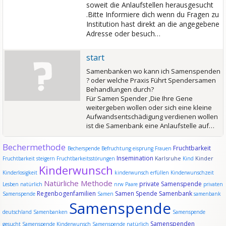
soweit die Anlaufstellen herausgesucht
.Bitte Informiere dich wenn du Fragen zu
Institution hast direkt an die angegebene
Adresse oder besuch…
start
Samenbanken wo kann ich Samenspenden
? oder welche Praxis Führt Spendersamen
Behandlungen durch?
Für Samen Spender ,Die Ihre Gene
weitergeben wollen oder sich eine kleine
Aufwandsentschädigung verdienen wollen
ist die Samenbank eine Anlaufstelle auf…
Bechermethode
Fruchtbarkeit
Becherspende
Befruchtung
eisprung
Frauen
Insemination
Karlsruhe
Kinder
Fruchtbarkeit steigern
Fruchtbarkeitsstörungen
Kind
Kinderwunsch
Kinderlosigkeit
kinderwunsch erfüllen
Kinderwunschzeit
Natürliche Methode
private Samenspende
Lesben
natürlich
nrw
Paare
privaten
Regenbogenfamilien
Samen Spende
Samenbank
Samenspende
Samen
samenbank
Samenspende
deutschland
Samenbanken
Samenspende
Samenspenden
gesucht
Samenspende Kinderwunsch
Samenspende natürlich