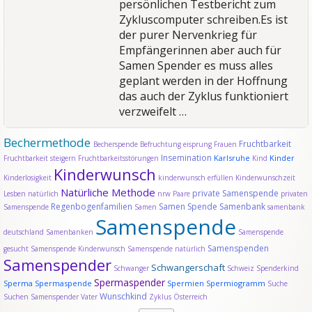
persönlichen Testbericht zum
Zykluscomputer schreiben.Es ist
der purer Nervenkrieg für
Empfängerinnen aber auch für
Samen Spender es muss alles
geplant werden in der Hoffnung
das auch der Zyklus funktioniert
verzweifelt …
Bechermethode
Fruchtbarkeit
Becherspende
Befruchtung
eisprung
Frauen
Insemination
Karlsruhe
Kinder
Fruchtbarkeit steigern
Fruchtbarkeitsstörungen
Kind
Kinderwunsch
Kinderlosigkeit
kinderwunsch erfüllen
Kinderwunschzeit
Natürliche Methode
private Samenspende
Lesben
natürlich
nrw
Paare
privaten
Regenbogenfamilien
Samen Spende
Samenbank
Samenspende
Samen
samenbank
Samenspende
deutschland
Samenbanken
Samenspende
Samenspenden
gesucht
Samenspende Kinderwunsch
Samenspende natürlich
Samenspender
Schwangerschaft
Schwanger
Schweiz
Spenderkind
Spermaspender
Sperma
Spermaspende
Spermien
Spermiogramm
Suche
Wunschkind
Suchen Samenspender
Vater
Zyklus
Österreich