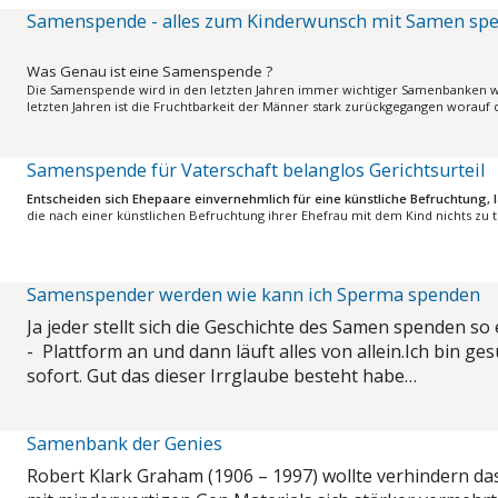
Samenspende - alles zum Kinderwunsch mit Samen sp
Was Genau ist eine Samenspende ?
Die Samenspende wird in den letzten Jahren immer wichtiger Samenbanke
letzten Jahren ist die Fruchtbarkeit der Männer stark zurückgegangen worauf 
Samenspende für Vaterschaft belanglos Gerichtsurteil
Entscheiden sich Ehepaare einvernehmlich für eine künstliche Befruchtung, lä
die nach einer künstlichen Befruchtung ihrer Ehefrau mit dem Kind nichts zu 
Samenspender werden wie kann ich Sperma spenden
Ja jeder stellt sich die Geschichte des Samen spenden so 
- Plattform an und dann läuft alles von allein.Ich bin g
sofort. Gut das dieser Irrglaube besteht habe…
Samenbank der Genies
Robert Klark Graham (1906 – 1997) wollte verhindern da