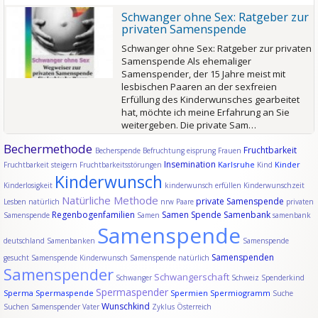
Schwanger ohne Sex: Ratgeber zur
privaten Samenspende
Schwanger ohne Sex: Ratgeber zur privaten
Samenspende Als ehemaliger
Samenspender, der 15 Jahre meist mit
lesbischen Paaren an der sexfreien
Erfüllung des Kinderwunsches gearbeitet
hat, möchte ich meine Erfahrung an Sie
weitergeben. Die private Sam…
Bechermethode
Fruchtbarkeit
Becherspende
Befruchtung
eisprung
Frauen
Insemination
Karlsruhe
Kinder
Fruchtbarkeit steigern
Fruchtbarkeitsstörungen
Kind
Kinderwunsch
Kinderlosigkeit
kinderwunsch erfüllen
Kinderwunschzeit
Natürliche Methode
private Samenspende
Lesben
natürlich
nrw
Paare
privaten
Regenbogenfamilien
Samen Spende
Samenbank
Samenspende
Samen
samenbank
Samenspende
deutschland
Samenbanken
Samenspende
Samenspenden
gesucht
Samenspende Kinderwunsch
Samenspende natürlich
Samenspender
Schwangerschaft
Schwanger
Schweiz
Spenderkind
Spermaspender
Sperma
Spermaspende
Spermien
Spermiogramm
Suche
Wunschkind
Suchen Samenspender
Vater
Zyklus
Österreich