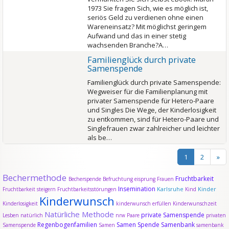
1973 Sie fragen Sich, wie es möglich ist,
seriös Geld zu verdienen ohne einen
Wareneinsatz? Mit möglichst geringem
Aufwand und das in einer stetig
wachsenden Branche?A…
Familienglück durch private
Samenspende
Familienglück durch private Samenspende:
Wegweiser für die Familienplanung mit
privater Samenspende für Hetero-Paare
und Singles Die Wege, der Kinderlosigkeit
zu entkommen, sind für Hetero-Paare und
Singlefrauen zwar zahlreicher und leichter
als be…
1
2
»
Bechermethode
Fruchtbarkeit
Becherspende
Befruchtung
eisprung
Frauen
Insemination
Karlsruhe
Kinder
Fruchtbarkeit steigern
Fruchtbarkeitsstörungen
Kind
Kinderwunsch
Kinderlosigkeit
kinderwunsch erfüllen
Kinderwunschzeit
Natürliche Methode
private Samenspende
Lesben
natürlich
nrw
Paare
privaten
Regenbogenfamilien
Samen Spende
Samenbank
Samenspende
Samen
samenbank