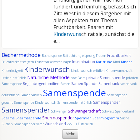
fundiert und feinfühlig befasst sich
Zita West in diesem Ratgeber mit
allen Aspekten zum Thema
Fruchtbarkeit. Paaren mit
Kinderwuns
ch rät sie, zunächst die
e…
Bechermethode
Fruchtbarkeit
Becherspende
Befruchtung
eisprung
Frauen
Insemination
Karlsruhe
Kinder
Fruchtbarkeit steigern
Fruchtbarkeitsstörungen
Kind
Kinderwunsch
Kinderlosigkeit
kinderwunsch erfüllen
Kinderwunschzeit
Natürliche Methode
private Samenspende
Lesben
natürlich
nrw
Paare
privaten
Regenbogenfamilien
Samen Spende
Samenbank
Samenspende
Samen
samenbank
Samenspende
deutschland
Samenbanken
Samenspende
Samenspenden
gesucht
Samenspende Kinderwunsch
Samenspende natürlich
Samenspender
Schwangerschaft
Schwanger
Schweiz
Spenderkind
Spermaspender
Sperma
Spermaspende
Spermien
Spermiogramm
Suche
Wunschkind
Suchen Samenspender
Vater
Zyklus
Österreich
Mehr