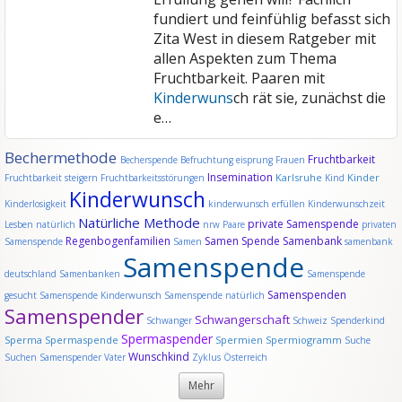
fundiert und feinfühlig befasst sich
Zita West in diesem Ratgeber mit
allen Aspekten zum Thema
Fruchtbarkeit. Paaren mit
Kinderwuns
ch rät sie, zunächst die
e…
Bechermethode
Fruchtbarkeit
Becherspende
Befruchtung
eisprung
Frauen
Insemination
Karlsruhe
Kinder
Fruchtbarkeit steigern
Fruchtbarkeitsstörungen
Kind
Kinderwunsch
Kinderlosigkeit
kinderwunsch erfüllen
Kinderwunschzeit
Natürliche Methode
private Samenspende
Lesben
natürlich
nrw
Paare
privaten
Regenbogenfamilien
Samen Spende
Samenbank
Samenspende
Samen
samenbank
Samenspende
deutschland
Samenbanken
Samenspende
Samenspenden
gesucht
Samenspende Kinderwunsch
Samenspende natürlich
Samenspender
Schwangerschaft
Schwanger
Schweiz
Spenderkind
Spermaspender
Sperma
Spermaspende
Spermien
Spermiogramm
Suche
Wunschkind
Suchen Samenspender
Vater
Zyklus
Österreich
Mehr