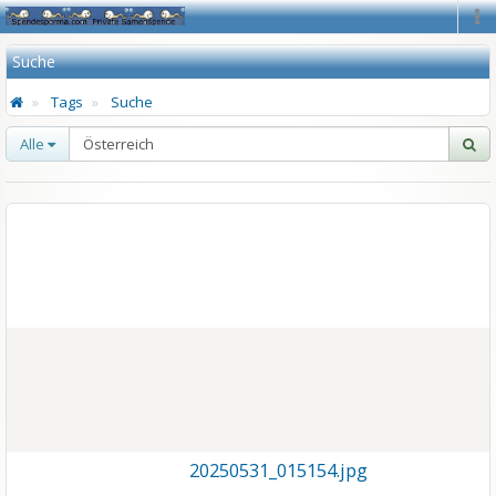
Na
Suche
Tags
Suche
Alle
20250531_015154.jpg