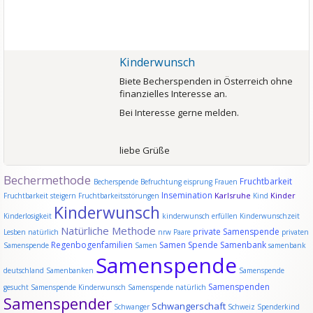
Kinderwunsch
Biete Becherspenden in Österreich ohne
finanzielles Interesse an.
Bei Interesse gerne melden.
liebe Grüße
Bechermethode
Fruchtbarkeit
Becherspende
Befruchtung
eisprung
Frauen
Insemination
Karlsruhe
Kinder
Fruchtbarkeit steigern
Fruchtbarkeitsstörungen
Kind
Kinderwunsch
Kinderlosigkeit
kinderwunsch erfüllen
Kinderwunschzeit
Natürliche Methode
private Samenspende
Lesben
natürlich
nrw
Paare
privaten
Regenbogenfamilien
Samen Spende
Samenbank
Samenspende
Samen
samenbank
Samenspende
deutschland
Samenbanken
Samenspende
Samenspenden
gesucht
Samenspende Kinderwunsch
Samenspende natürlich
Samenspender
Schwangerschaft
Schwanger
Schweiz
Spenderkind