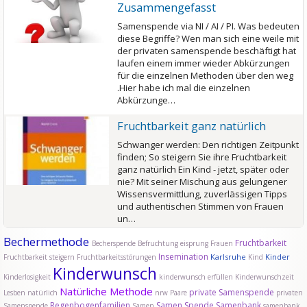
Zusammengefasst
Samenspende via NI / AI / PI. Was bedeuten
diese Begriffe? Wen man sich eine weile mit
der privaten samenspende beschäftigt hat
laufen einem immer wieder Abkürzungen
für die einzelnen Methoden über den weg
.Hier habe ich mal die einzelnen
Abkürzunge…
Fruchtbarkeit ganz natürlich
Schwanger werden: Den richtigen Zeitpunkt
finden; So steigern Sie ihre Fruchtbarkeit
ganz natürlich Ein Kind - jetzt, später oder
nie? Mit seiner Mischung aus gelungener
Wissensvermittlung, zuverlässigen Tipps
und authentischen Stimmen von Frauen
un…
Bechermethode
Fruchtbarkeit
Becherspende
Befruchtung
eisprung
Frauen
Insemination
Karlsruhe
Kinder
Fruchtbarkeit steigern
Fruchtbarkeitsstörungen
Kind
Kinderwunsch
Kinderlosigkeit
kinderwunsch erfüllen
Kinderwunschzeit
Natürliche Methode
private Samenspende
Lesben
natürlich
nrw
Paare
privaten
Regenbogenfamilien
Samen Spende
Samenbank
Samenspende
Samen
samenbank