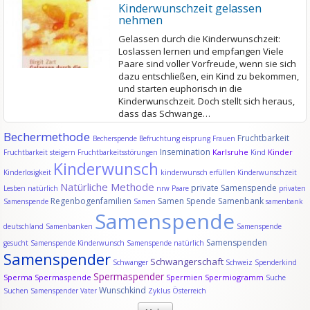
Kinderwunschzeit gelassen
nehmen
Gelassen durch die Kinderwunschzeit:
Loslassen lernen und empfangen Viele
Paare sind voller Vorfreude, wenn sie sich
dazu entschließen, ein Kind zu bekommen,
und starten euphorisch in die
Kinderwunschzeit. Doch stellt sich heraus,
dass das Schwange…
Bechermethode
Fruchtbarkeit
Becherspende
Befruchtung
eisprung
Frauen
Insemination
Karlsruhe
Kinder
Fruchtbarkeit steigern
Fruchtbarkeitsstörungen
Kind
Kinderwunsch
Kinderlosigkeit
kinderwunsch erfüllen
Kinderwunschzeit
Natürliche Methode
private Samenspende
Lesben
natürlich
nrw
Paare
privaten
Regenbogenfamilien
Samen Spende
Samenbank
Samenspende
Samen
samenbank
Samenspende
deutschland
Samenbanken
Samenspende
Samenspenden
gesucht
Samenspende Kinderwunsch
Samenspende natürlich
Samenspender
Schwangerschaft
Schwanger
Schweiz
Spenderkind
Spermaspender
Sperma
Spermaspende
Spermien
Spermiogramm
Suche
Wunschkind
Suchen Samenspender
Vater
Zyklus
Österreich