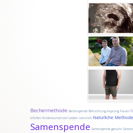
Bechermethode
F
Becherspende
Befruchtung
eisprung
Frauen
Natürliche Method
erfüllen
Kinderwunschzeit
Lesben
natürlich
Samenspende
Samenspende gesucht
Samens