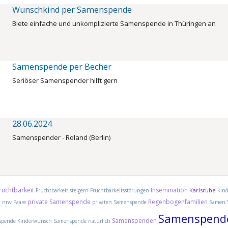
Wunschkind per Samenspende
Biete einfache und unkomplizierte Samenspende in Thüringen an
Samenspende per Becher
Seriöser Samenspender hilft gern
28.06.2024
Samenspender - Roland (Berlin)
ruchtbarkeit
Insemination
Karlsruhe
Fruchtbarkeit steigern
Fruchtbarkeitsstörungen
Kin
e
private Samenspende
Regenbogenfamilien
nrw
Paare
privaten Samenspende
Samen
Samenspend
Samenspenden
pende Kinderwunsch
Samenspende natürlich