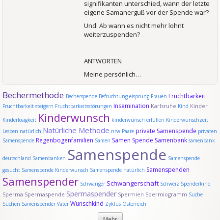
signifikanten unterschied, wann der letzte
eigene Samanerguß vor der Spende war?
Und: Ab wann es nicht mehr lohnt
weiterzuspenden?
ANTWORTEN
Meine persönlich…
Bechermethode
Fruchtbarkeit
Becherspende
Befruchtung
eisprung
Frauen
Insemination
Karlsruhe
Kinder
Fruchtbarkeit steigern
Fruchtbarkeitsstörungen
Kind
Kinderwunsch
Kinderlosigkeit
kinderwunsch erfüllen
Kinderwunschzeit
Natürliche Methode
private Samenspende
Lesben
natürlich
nrw
Paare
privaten
Regenbogenfamilien
Samen Spende
Samenbank
Samenspende
Samen
samenbank
Samenspende
deutschland
Samenbanken
Samenspende
Samenspenden
gesucht
Samenspende Kinderwunsch
Samenspende natürlich
Samenspender
Schwangerschaft
Schwanger
Schweiz
Spenderkind
Spermaspender
Sperma
Spermaspende
Spermien
Spermiogramm
Suche
Wunschkind
Suchen Samenspender
Vater
Zyklus
Österreich
Mehr