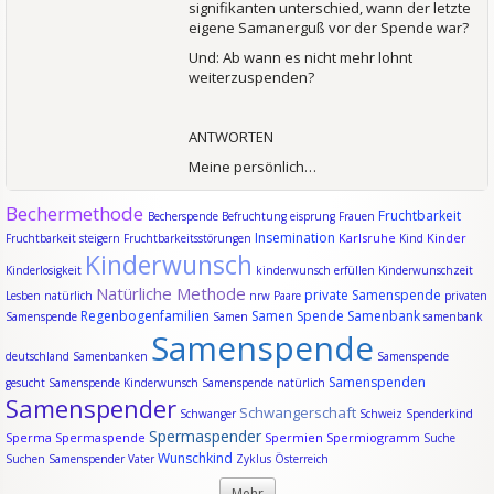
signifikanten unterschied, wann der letzte
eigene Samanerguß vor der Spende war?
Und: Ab wann es nicht mehr lohnt
weiterzuspenden?
ANTWORTEN
Meine persönlich…
Bechermethode
Fruchtbarkeit
Becherspende
Befruchtung
eisprung
Frauen
Insemination
Karlsruhe
Kinder
Fruchtbarkeit steigern
Fruchtbarkeitsstörungen
Kind
Kinderwunsch
Kinderlosigkeit
kinderwunsch erfüllen
Kinderwunschzeit
Natürliche Methode
private Samenspende
Lesben
natürlich
nrw
Paare
privaten
Regenbogenfamilien
Samen Spende
Samenbank
Samenspende
Samen
samenbank
Samenspende
deutschland
Samenbanken
Samenspende
Samenspenden
gesucht
Samenspende Kinderwunsch
Samenspende natürlich
Samenspender
Schwangerschaft
Schwanger
Schweiz
Spenderkind
Spermaspender
Sperma
Spermaspende
Spermien
Spermiogramm
Suche
Wunschkind
Suchen Samenspender
Vater
Zyklus
Österreich
Mehr