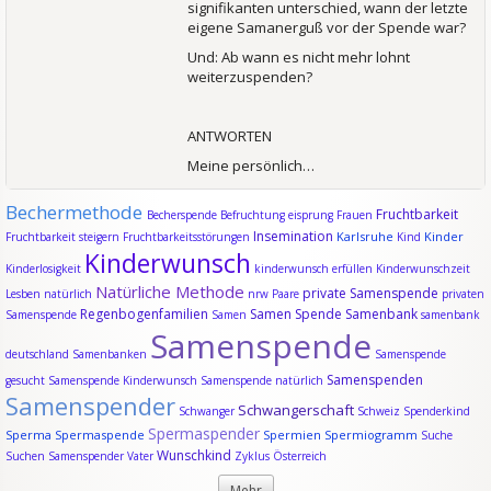
signifikanten unterschied, wann der letzte
eigene Samanerguß vor der Spende war?
Und: Ab wann es nicht mehr lohnt
weiterzuspenden?
ANTWORTEN
Meine persönlich…
Bechermethode
Fruchtbarkeit
Becherspende
Befruchtung
eisprung
Frauen
Insemination
Karlsruhe
Kinder
Fruchtbarkeit steigern
Fruchtbarkeitsstörungen
Kind
Kinderwunsch
Kinderlosigkeit
kinderwunsch erfüllen
Kinderwunschzeit
Natürliche Methode
private Samenspende
Lesben
natürlich
nrw
Paare
privaten
Regenbogenfamilien
Samen Spende
Samenbank
Samenspende
Samen
samenbank
Samenspende
deutschland
Samenbanken
Samenspende
Samenspenden
gesucht
Samenspende Kinderwunsch
Samenspende natürlich
Samenspender
Schwangerschaft
Schwanger
Schweiz
Spenderkind
Spermaspender
Sperma
Spermaspende
Spermien
Spermiogramm
Suche
Wunschkind
Suchen Samenspender
Vater
Zyklus
Österreich
Mehr