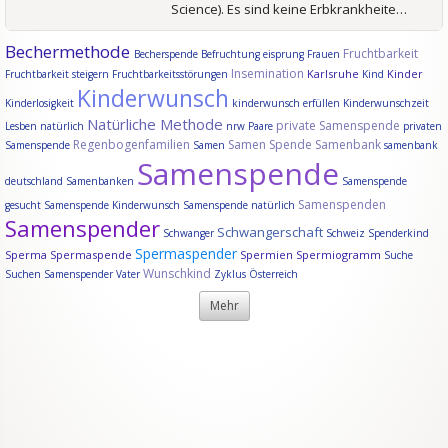
Science). Es sind keine Erbkrankheite…
Bechermethode
Fruchtbarkeit
Becherspende
Befruchtung
eisprung
Frauen
Insemination
Karlsruhe
Kinder
Fruchtbarkeit steigern
Fruchtbarkeitsstörungen
Kind
Kinderwunsch
Kinderlosigkeit
kinderwunsch erfüllen
Kinderwunschzeit
Natürliche Methode
private Samenspende
Lesben
natürlich
nrw
Paare
privaten
Regenbogenfamilien
Samen Spende
Samenbank
Samenspende
Samen
samenbank
Samenspende
deutschland
Samenbanken
Samenspende
Samenspenden
gesucht
Samenspende Kinderwunsch
Samenspende natürlich
Samenspender
Schwangerschaft
Schwanger
Schweiz
Spenderkind
Spermaspender
Sperma
Spermaspende
Spermien
Spermiogramm
Suche
Wunschkind
Suchen Samenspender
Vater
Zyklus
Österreich
Mehr