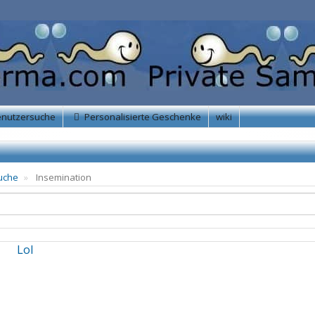
enutzersuche
Personalisierte Geschenke
wiki
uche
Insemination
Lol