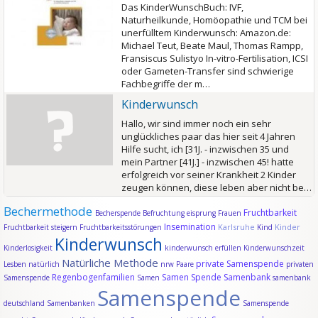
Das KinderWunschBuch: IVF,
Naturheilkunde, Homöopathie und TCM bei
unerfülltem Kinderwunsch: Amazon.de:
Michael Teut, Beate Maul, Thomas Rampp,
Fransiscus Sulistyo In-vitro-Fertilisation, ICSI
oder Gameten-Transfer sind schwierige
Fachbegriffe der m…
Kinderwunsch
Hallo, wir sind immer noch ein sehr
unglückliches paar das hier seit 4 Jahren
Hilfe sucht, ich [31J. - inzwischen 35 und
mein Partner [41J.] - inzwischen 45! hatte
erfolgreich vor seiner Krankheit 2 Kinder
zeugen können, diese leben aber nicht be…
Bechermethode
Fruchtbarkeit
Becherspende
Befruchtung
eisprung
Frauen
Insemination
Karlsruhe
Kinder
Fruchtbarkeit steigern
Fruchtbarkeitsstörungen
Kind
Kinderwunsch
Kinderlosigkeit
kinderwunsch erfüllen
Kinderwunschzeit
Natürliche Methode
private Samenspende
Lesben
natürlich
nrw
Paare
privaten
Regenbogenfamilien
Samen Spende
Samenbank
Samenspende
Samen
samenbank
Samenspende
deutschland
Samenbanken
Samenspende