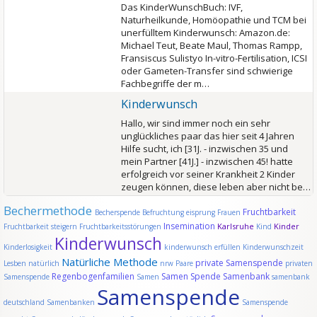
Das KinderWunschBuch: IVF,
Naturheilkunde, Homöopathie und TCM bei
unerfülltem Kinderwunsch: Amazon.de:
Michael Teut, Beate Maul, Thomas Rampp,
Fransiscus Sulistyo In-vitro-Fertilisation, ICSI
oder Gameten-Transfer sind schwierige
Fachbegriffe der m…
Kinderwunsch
Hallo, wir sind immer noch ein sehr
unglückliches paar das hier seit 4 Jahren
Hilfe sucht, ich [31J. - inzwischen 35 und
mein Partner [41J.] - inzwischen 45! hatte
erfolgreich vor seiner Krankheit 2 Kinder
zeugen können, diese leben aber nicht be…
Bechermethode
Fruchtbarkeit
Becherspende
Befruchtung
eisprung
Frauen
Insemination
Karlsruhe
Kinder
Fruchtbarkeit steigern
Fruchtbarkeitsstörungen
Kind
Kinderwunsch
Kinderlosigkeit
kinderwunsch erfüllen
Kinderwunschzeit
Natürliche Methode
private Samenspende
Lesben
natürlich
nrw
Paare
privaten
Regenbogenfamilien
Samen Spende
Samenbank
Samenspende
Samen
samenbank
Samenspende
deutschland
Samenbanken
Samenspende