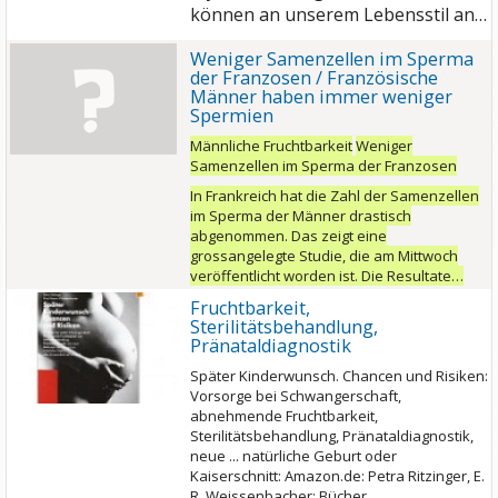
können an unserem Lebensstil an…
Weniger Samenzellen im Sperma
der Franzosen / Französische
Männer haben immer weniger
Spermien
Männliche Fruchtbarkeit
Weniger
Samenzellen im Sperma der Franzosen
In Frankreich hat die Zahl der Samenzellen
im Sperma der Männer drastisch
abgenommen. Das zeigt eine
grossangelegte Studie, die am Mittwoch
veröffentlicht worden ist. Die Resultate…
Fruchtbarkeit,
Sterilitätsbehandlung,
Pränataldiagnostik
Später Kinderwunsch. Chancen und Risiken:
Vorsorge bei Schwangerschaft,
abnehmende Fruchtbarkeit,
Sterilitätsbehandlung, Pränataldiagnostik,
neue ... natürliche Geburt oder
Kaiserschnitt: Amazon.de: Petra Ritzinger, E.
R. Weissenbacher: Bücher