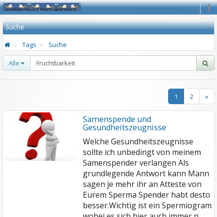
Na
Suche
Tags
Suche
Alle
1
2
»
Samenspende und
Gesundheitszeugnisse
Welche Gesundheitszeugnisse
sollte ich unbedingt von meinem
Samenspender verlangen
Als
grundlegende Antwort kann Mann
sagen je mehr ihr an Atteste von
Eurem Sperma Spender habt desto
besser.
Wichtig ist ein Spermiogram
wobei es sich hier auch immer n…