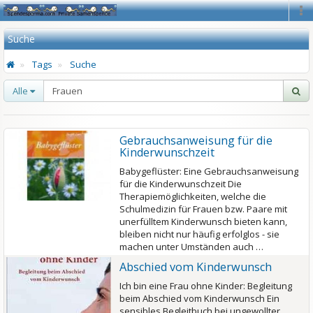
Na
Suche
Tags
Suche
Alle
Gebrauchsanweisung für die
Kinderwunschzeit
Babygeflüster: Eine Gebrauchsanweisung
für die Kinderwunschzeit Die
Therapiemöglichkeiten, welche die
Schulmedizin für Frauen bzw. Paare mit
unerfülltem Kinderwunsch bieten kann,
bleiben nicht nur häufig erfolglos - sie
machen unter Umständen auch …
Abschied vom Kinderwunsch
Ich bin eine Frau ohne Kinder: Begleitung
beim Abschied vom Kinderwunsch Ein
sensibles Begleitbuch bei ungewollter