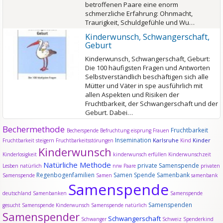
betroffenen Paare eine enorm
schmerzliche Erfahrung: Ohnmacht,
Traurigkeit, Schuldgefühle und Wu…
Kinderwunsch, Schwangerschaft,
Geburt
Kinderwunsch, Schwangerschaft, Geburt:
Die 100 häufigsten Fragen und Antworten
Selbstverständlich beschäftigen sich alle
Mütter und Väter in spe ausführlich mit
allen Aspekten und Risiken der
Fruchtbarkeit, der Schwangerschaft und der
Geburt. Dabei…
Bechermethode
Fruchtbarkeit
Becherspende
Befruchtung
eisprung
Frauen
Insemination
Karlsruhe
Kinder
Fruchtbarkeit steigern
Fruchtbarkeitsstörungen
Kind
Kinderwunsch
Kinderlosigkeit
kinderwunsch erfüllen
Kinderwunschzeit
Natürliche Methode
private Samenspende
Lesben
natürlich
nrw
Paare
privaten
Regenbogenfamilien
Samen Spende
Samenbank
Samenspende
Samen
samenbank
Samenspende
deutschland
Samenbanken
Samenspende
Samenspenden
gesucht
Samenspende Kinderwunsch
Samenspende natürlich
Samenspender
Schwangerschaft
Schwanger
Schweiz
Spenderkind