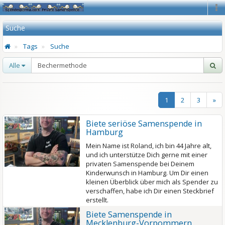
Na
Suche
Tags
Suche
Alle
1
2
3
»
Biete seriöse Samenspende in
Hamburg
Mein Name ist Roland, ich bin 44 Jahre alt,
und ich unterstütze Dich gerne mit einer
privaten Samenspende bei Deinem
Kinderwunsch in Hamburg. Um Dir einen
kleinen Überblick über mich als Spender zu
verschaffen, habe ich Dir einen Steckbrief
erstellt.
Biete Samenspende in
Mecklenburg-Vorpommern