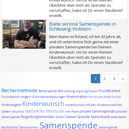
Kinderwunsch. Um Dir einen kleinen
Überblick über mich als Spender zu
verschaffen, habe ich Dir einen Steckbrief
erstellt.
Biete seriöse Samenspende in
Schleswig-Holstein
Mein Name ist Roland, ich bin 43 Jahre alt,
und ich unterstütze Dich gerne mit einer
privaten Samenspende bei Deinem
Kinderwunsch. Um Dir einen kleinen
Überblick über mich als Spender zu
verschaffen, habe ich Dir einen Steckbrief
erstellt.
1
2
3
»
Bechermethode
Fruchtbarkeit
Becherspende
Befruchtung
eisprung
Frauen
Insemination
Karlsruhe
Kinder
Fruchtbarkeit steigern
Fruchtbarkeitsstörungen
Kind
Kinderwunsch
Kinderlosigkeit
kinderwunsch erfüllen
Kinderwunschzeit
Natürliche Methode
private Samenspende
Lesben
natürlich
nrw
Paare
privaten
Regenbogenfamilien
Samen Spende
Samenbank
Samenspende
Samen
samenbank
Samenspende
deutschland
Samenbanken
Samenspende