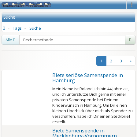
Na
Suche
Tags
Suche
Alle
1
2
3
»
Biete seriöse Samenspende in
Hamburg
Mein Name ist Roland, ich bin 44 Jahre alt,
und ich unterstütze Dich gerne mit einer
privaten Samenspende bei Deinem
Kinderwunsch in Hamburg. Um Dir einen
kleinen Überblick über mich als Spender zu
verschaffen, habe ich Dir einen Steckbrief
erstellt.
Biete Samenspende in
Mecklenburg-Vorpommern