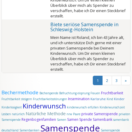
Kinderwunsch. Um Dir einen kleinen
Überblick über mich als Spender zu
verschaffen, habe ich Dir einen Steckbrief
erstellt.
Biete seriöse Samenspende in
Schleswig-Holstein
Mein Name ist Roland, ich bin 43 Jahre alt,
und ich unterstütze Dich gerne mit einer
privaten Samenspende bei Deinem
Kinderwunsch. Um Dir einen kleinen
Überblick über mich als Spender zu
verschaffen, habe ich Dir einen Steckbrief
erstellt.
1
2
3
»
Bechermethode
Fruchtbarkeit
Becherspende
Befruchtung
eisprung
Frauen
Insemination
Karlsruhe
Kinder
Fruchtbarkeit steigern
Fruchtbarkeitsstörungen
Kind
Kinderwunsch
Kinderlosigkeit
kinderwunsch erfüllen
Kinderwunschzeit
Natürliche Methode
private Samenspende
Lesben
natürlich
nrw
Paare
privaten
Regenbogenfamilien
Samen Spende
Samenbank
Samenspende
Samen
samenbank
Samenspende
deutschland
Samenbanken
Samenspende