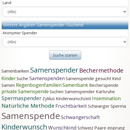
Land
Weitere Angaben Samenspender /Suchend
Anonymer Spender
Suche starten
Samenspender
Bechermethode
Samenbanken
Samenspenden
Kinder
Suche
Samenspende gesucht
Kind
Regenbogenfamilien
Samenbank
Samen
Becherspende
private Samenspende
Suchen Samenspender
Karlsruhe
Spermaspender
Insemination
Zyklus
Kinderwunschzeit
Natürliche Methode
Fruchtbarkeit
Schwanger
Sperma
Samenspende
Schwangerschaft
Kinderwunsch
Wunschkind
Schweiz
Paare
eisprung